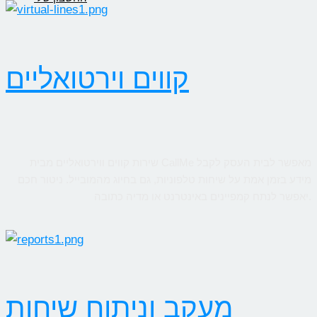
קווים וירטואליים
שירות קווים ווירטואליים מבית CallMe מאפשר לבית העסק לקבל
מידע בזמן אמת על שיחות טלפוניות, גם בחיוג מהמובייל. ניטור חכם
יאפשר לנתח קמפיינים באינטרנט או מדיה כתובה.
מעקב וניתוח שיחות