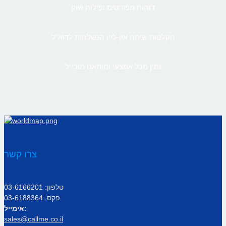
דוחות מפורטים ופילוח שוק
הקלטות שיחה און-ליין הנשלחות לדוא”ל
זמין מכל אמצעי ומותאם מובייל
צרו קשר
טלפון: 03-6166201
פקס: 03-6188364
אימייל:
sales@callme.co.il