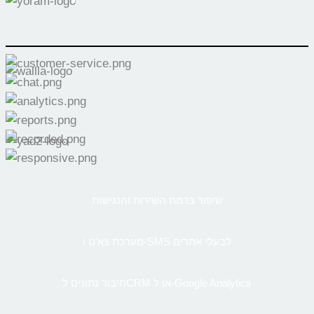
שיפור ברמת השירות והנגישות
מערכת צא’ט ו-SMS לבעלי אתרים
חיבור נתונים לCRM או ל-Google Analytics