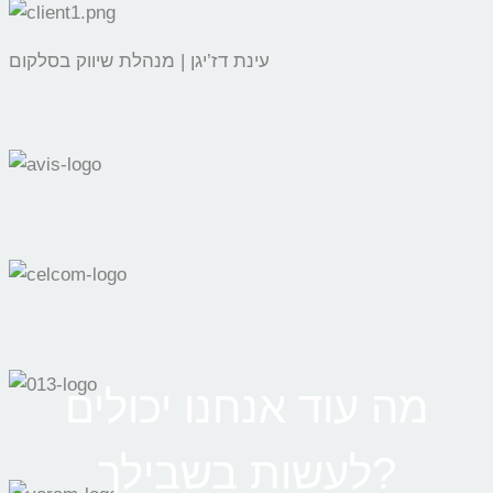
עינת דז’יגן | מנהלת שיווק בסלקום
מה עוד אנחנו יכולים
לעשות בשבילך?