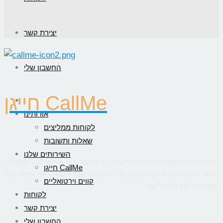
יצירת קשר
החשבון שלי
חייגן CallMe
דף הבית
אודותינו
לקוחות ממליצים
שאלות ותשובות
השירותים שלנו
CallMe מציעה אפיק תקשורת יעיל, המשלב בין גלישה באינטרנט לבין
חייגן CallMe
שיחת טלפון ישירה עם העסק, כך שהלקוח יקבל מענה אישי ומיידי לכל
קווים וירטואליים
שאלותיו תוך כדי גלישה.
לקוחות
יצירת קשר
החשבון שלי