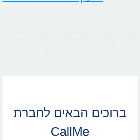
מעקב וניתוח שיחות שמבוצעות בלחיצה על חיוג ממכשירים
סלולריים. מעקב אחרי שיחות טלפוניות שבוצעו לקו היעד של בית
העסק, באמצעות מאגר קווים דינמי המשויך ללקוח
ברוכים הבאים לחברת
CallMe