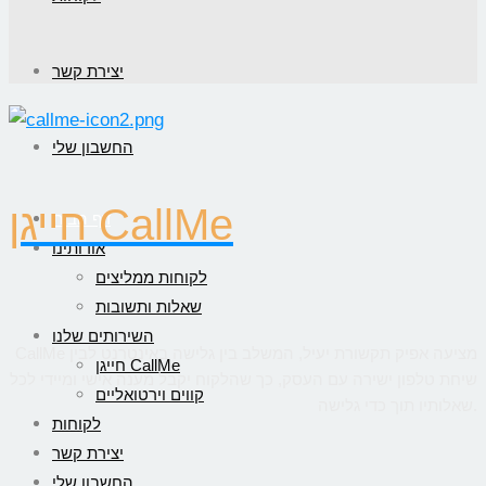
יצירת קשר
החשבון שלי
חייגן CallMe
דף הבית
אודותינו
לקוחות ממליצים
שאלות ותשובות
השירותים שלנו
CallMe מציעה אפיק תקשורת יעיל, המשלב בין גלישה באינטרנט לבין
חייגן CallMe
שיחת טלפון ישירה עם העסק, כך שהלקוח יקבל מענה אישי ומיידי לכל
קווים וירטואליים
שאלותיו תוך כדי גלישה.
לקוחות
יצירת קשר
החשבון שלי