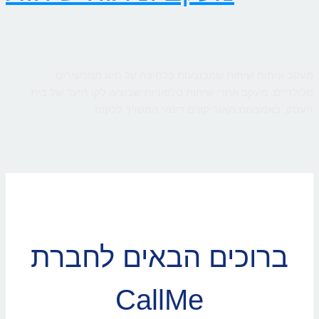
מעקב וניתוח שיחות שמבוצעות בלחיצה על חיוג ממכשירים
סלולריים. מעקב אחרי שיחות טלפוניות שבוצעו לקו היעד של בית
העסק, באמצעות מאגר קווים דינמי המשויך ללקוח
ברוכים הבאים לחברת
CallMe