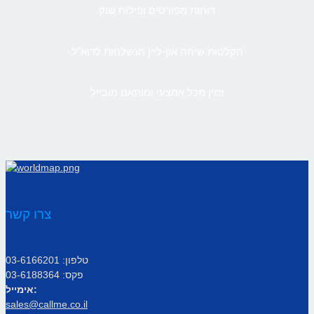
דוחות מפורטים ופילוח שוק
הקלטות שיחה און-ליין הנשלחות לדוא”ל
זמין מכל אמצעי ומותאם מובייל
צרו קשר
טלפון: 03-6166201
פקס: 03-6188364
אימייל:
sales@callme.co.il