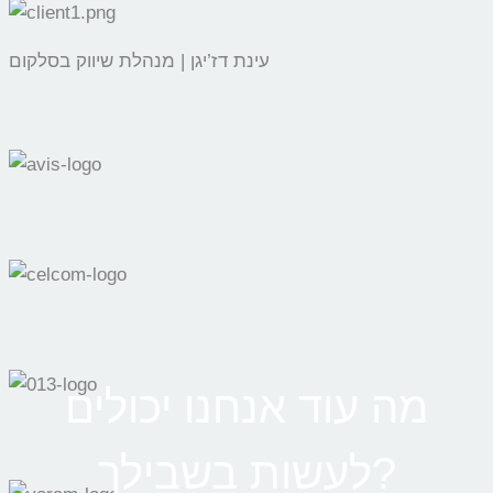
עינת דז’יגן | מנהלת שיווק בסלקום
מה עוד אנחנו יכולים
לעשות בשבילך?