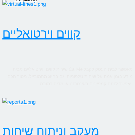
קווים וירטואליים
שירות קווים ווירטואליים מבית CallMe מאפשר לבית העסק לקבל
מידע בזמן אמת על שיחות טלפוניות, גם בחיוג מהמובייל. ניטור חכם
יאפשר לנתח קמפיינים באינטרנט או מדיה כתובה.
מעקב וניתוח שיחות