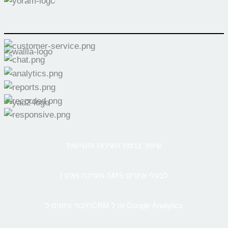
שיפור ברמת השירות והנגישות
מערכת צא’ט ו-SMS לבעלי אתרים
חיבור נתונים לCRM או ל-Google Analytics