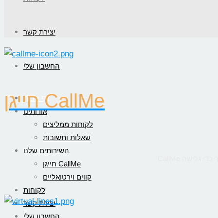
יצירת קשר
החשבון שלי
חייגן CallMe
דף הבית
אודותינו
לקוחות ממליצים
שאלות ותשובות
השירותים שלנו
חייגן CallMe
קווים וירטואליים
לקוחות
יצירת קשר
החשבון שלי