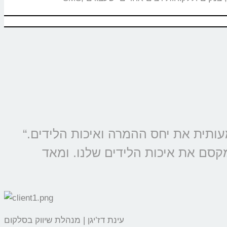
“מוצרי קולמי מוטמעים בכל קמפיין של סלקום ונטוויז’ן, החל משנת 2009 ומשפרים משמעותית את יחס ההמרה ואיכות הלידים.
מקסם את איכות הלידים שלנו. ומאד
עינת דז’יגן | מנהלת שיווק בסלקום