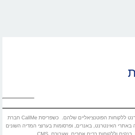
חברת CallMe נוסדה בשנת 2008 ומתמחה בפיתוח ושיווק מוצרים ייחודיים המאפשרים חיבור בזמן אמת ותקשורת איכותית בין עסקים באינטרנט ללקוחות הפוטנציאליים שלהם. כשפריסת
באנרים, ופרסומות בערוצי המדיה השונים. CallMe מעניקה אסטרטגיות לחברות תקשורת, משרדי פרסום, חברות אירוח אתרים,מערכות CRM, פלטפורמות