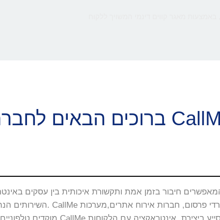
 באמצעות מאגר קווים דינמי המשויך ללקוח
ם הבאים לחברת CallMe
השירותים הנה באתרי האינטרנט, 