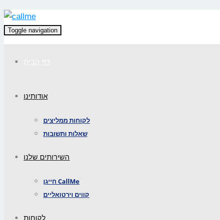
Toggle navigation
דף הבית
אודותינו
לקוחות ממליצים
שאלות ותשובות
השירותים שלנו
חייגן CallMe
קווים וירטואליים
לקוחות