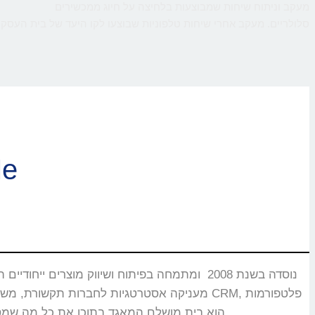
מעקב וניתוח שיחות שמבוצעות בלחיצה על חיוג ממכשירים
סלולריים. מעקב אחרי שיחות טלפוניות שבוצעו לקו היעד של בית העסק,
ברוכי
CMS, מוקדים טלפוניים, בנקים וללקוחות רבים אחרים שעבורם CallMe הוא בית מושלם המאגד בתוכו את כל מה שמסייע ביצירת אינטראקציה עם הלקוחות.