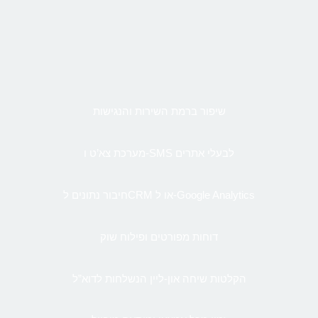
שיפור ברמת השירות והנגישות
מערכת צא’ט ו-SMS לבעלי אתרים
חיבור נתונים לCRM או ל-Google Analytics
דוחות מפורטים ופילוח שוק
הקלטות שיחה און-ליין הנשלחות לדוא”ל