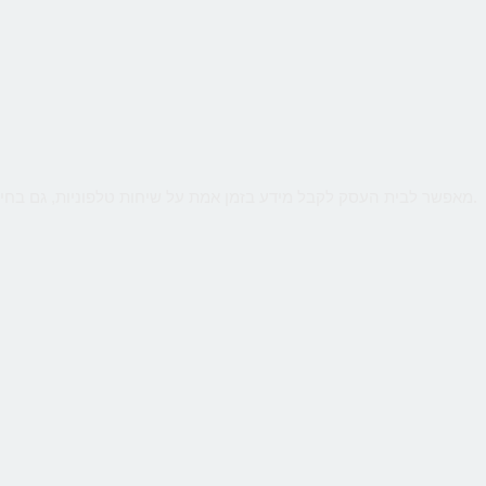
שירות קווים ווירטואליים מבית CallMe מאפשר לבית העסק לקבל מידע בזמן אמת על שיחות טלפוניות, גם בחיוג מהמובייל. ניטור חכם יאפשר לנתח קמפיינים באינטרנט או מדיה כתובה.