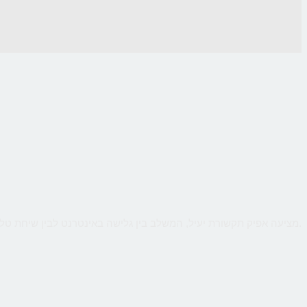
CallMe מציעה אפיק תקשורת יעיל, המשלב בין גלישה באינטרנט לבין שיחת טלפון ישירה עם העסק, כך שהלקוח יקבל מענה אישי ומיידי לכל שאלותיו תוך כדי גלישה.