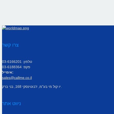
צרו קשר
טלפון: 03-6166201
פקס: 03-6188364
אימייל:
sales@callme.co.il
יו קול מי בע"מ, ז'בוטינסקי 168, בני ברק.
ניווט אתר