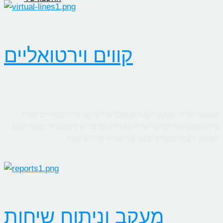
קווים וירטואליים
שירות קווים ווירטואליים מבית CallMe מאפשר לבית העסק לקבל
מידע בזמן אמת על שיחות טלפוניות, גם בחיוג מהמובייל. ניטור חכם
יאפשר לנתח קמפיינים באינטרנט או מדיה כתובה.
מעקב וניתוח שיחות