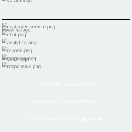
שיפור ברמת השירות והנגישות
מערכת צא’ט ו-SMS לבעלי אתרים
חיבור נתונים לCRM או ל-Google Analytics