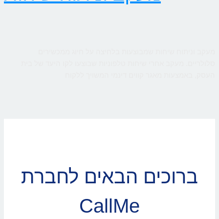
מעקב וניתוח שיחות שמבוצעות בלחיצה על חיוג ממכשירים
סלולריים. מעקב אחרי שיחות טלפוניות שבוצעו לקו היעד של בית
העסק, באמצעות מאגר קווים דינמי המשויך ללקוח
ברוכים הבאים לחברת
CallMe