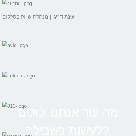
עינת דז’יגן | מנהלת שיווק בסלקום
מה עוד אנחנו יכולים
לעשות בשבילך?