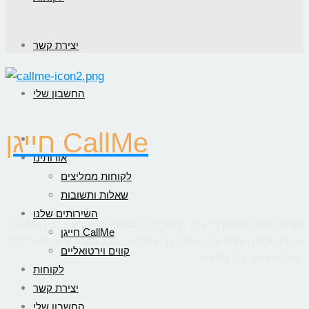
יצירת קשר
החשבון שלי
חייגן CallMe
דף הבית
אודותינו
לקוחות ממליצים
שאלות ותשובות
השירותים שלנו
CallMe מציעה אפיק תקשורת יעיל, המשלב בין גלישה באינטרנט לבין
חייגן CallMe
שיחת טלפון ישירה עם העסק, כך שהלקוח יקבל מענה אישי ומיידי לכל
קווים וירטואליים
שאלותיו תוך כדי גלישה.
לקוחות
יצירת קשר
החשבון שלי