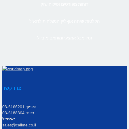
דוחות מפורטים ופילוח שוק
הקלטות שיחה און-ליין הנשלחות לדוא”ל
זמין מכל אמצעי ומותאם מובייל
צרו קשר
טלפון: 03-6166201
פקס: 03-6188364
אימייל:
sales@callme.co.il