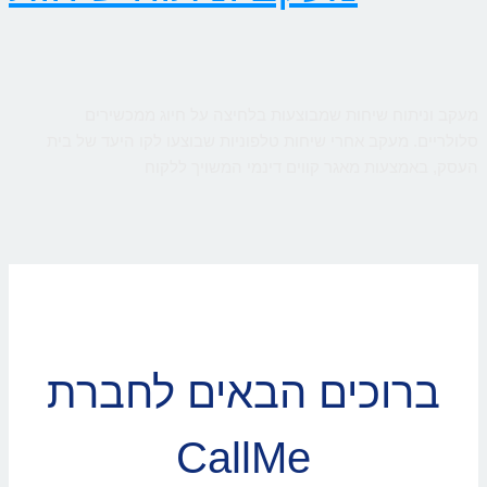
מעקב וניתוח שיחות שמבוצעות בלחיצה על חיוג ממכשירים
סלולריים. מעקב אחרי שיחות טלפוניות שבוצעו לקו היעד של בית
העסק, באמצעות מאגר קווים דינמי המשויך ללקוח
ברוכים הבאים לחברת
CallMe