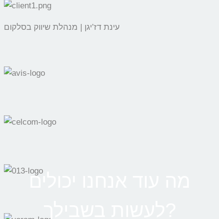
עינת דז’יגן | מנהלת שיווק בסלקום
מה עוד אנחנו יכולים
לעשות בשבילך?