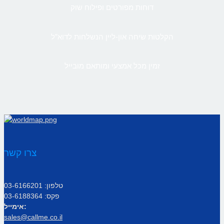
דוחות מפורטים ופילוח שוק
הקלטות שיחה און-ליין הנשלחות לדוא”ל
זמין מכל אמצעי ומותאם מובייל
צרו קשר
טלפון: 03-6166201
פקס: 03-6188364
אימייל:
sales@callme.co.il