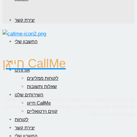
יצירת קשר
החשבון שלי
חייגן CallMe
דף הבית
אודותינו
לקוחות ממליצים
שאלות ותשובות
השירותים שלנו
CallMe מציעה אפיק תקשורת יעיל, המשלב בין גלישה באינטרנט לבין
חייגן CallMe
שיחת טלפון ישירה עם העסק, כך שהלקוח יקבל מענה אישי ומיידי לכל
קווים וירטואליים
שאלותיו תוך כדי גלישה.
לקוחות
יצירת קשר
החשבון שלי