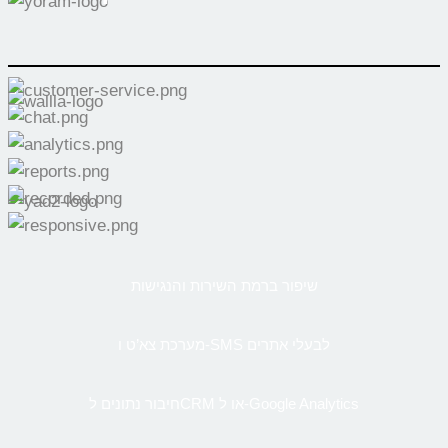
שיפור ברמת השירות והנגישות
מערכת צא’ט ו-SMS לבעלי אתרים
חיבור נתונים לCRM או ל-Google Analytics