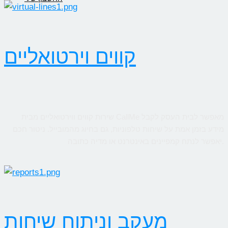
קווים וירטואליים
שירות קווים ווירטואליים מבית CallMe מאפשר לבית העסק לקבל
מידע בזמן אמת על שיחות טלפוניות, גם בחיוג מהמובייל. ניטור חכם
יאפשר לנתח קמפיינים באינטרנט או מדיה כתובה.
מעקב וניתוח שיחות