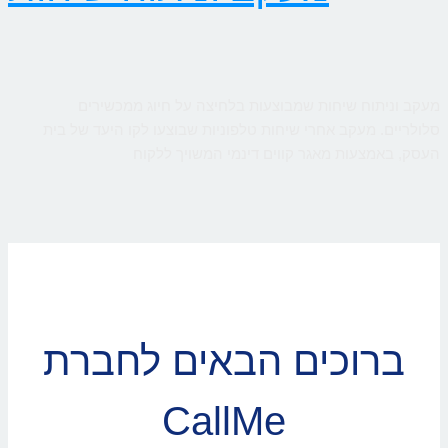
מעקב וניתוח שיחות שמבוצעות בלחיצה על חיוג ממכשירים
סלולריים. מעקב אחרי שיחות טלפוניות שבוצעו לקו היעד של בית
העסק, באמצעות מאגר קווים דינמי המשויך ללקוח
ברוכים הבאים לחברת
CallMe