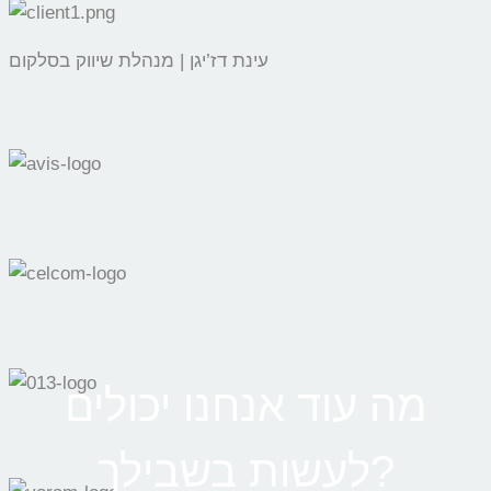
עינת דז’יגן | מנהלת שיווק בסלקום
מה עוד אנחנו יכולים
לעשות בשבילך?