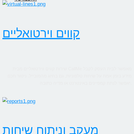
קווים וירטואליים
שירות קווים ווירטואליים מבית CallMe מאפשר לבית העסק לקבל
מידע בזמן אמת על שיחות טלפוניות, גם בחיוג מהמובייל. ניטור חכם
יאפשר לנתח קמפיינים באינטרנט או מדיה כתובה.
מעקב וניתוח שיחות