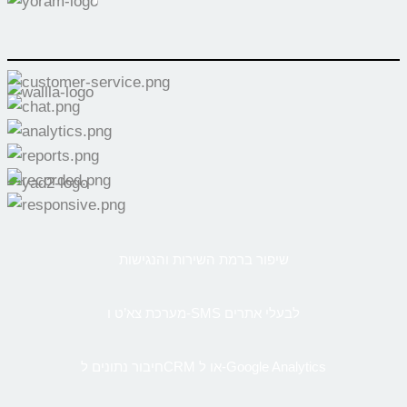
שיפור ברמת השירות והנגישות
מערכת צא’ט ו-SMS לבעלי אתרים
חיבור נתונים לCRM או ל-Google Analytics