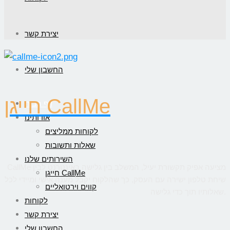
יצירת קשר
החשבון שלי
חייגן CallMe
דף הבית
אודותינו
לקוחות ממליצים
שאלות ותשובות
השירותים שלנו
CallMe מציעה אפיק תקשורת יעיל, המשלב בין גלישה באינטרנט לבין
חייגן CallMe
שיחת טלפון ישירה עם העסק, כך שהלקוח יקבל מענה אישי ומיידי לכל
קווים וירטואליים
שאלותיו תוך כדי גלישה.
לקוחות
יצירת קשר
החשבון שלי