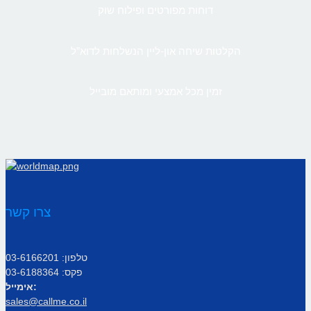
דוחות מפורטים ופילוח שוק
הקלטות שיחה און-ליין הנשלחות לדוא”ל
זמין מכל אמצעי ומותאם מובייל
צרו קשר
טלפון: 03-6166201
פקס: 03-6188364
אימייל:
sales@callme.co.il