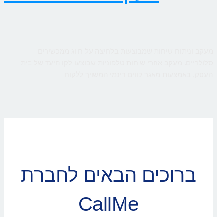
מעקב וניתוח שיחות שמבוצעות בלחיצה על חיוג ממכשירים
סלולריים. מעקב אחרי שיחות טלפוניות שבוצעו לקו היעד של בית
העסק, באמצעות מאגר קווים דינמי המשויך ללקוח
ברוכים הבאים לחברת
CallMe