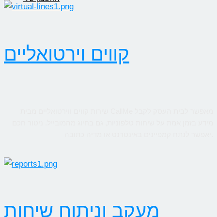
קווים וירטואליים
שירות קווים ווירטואליים מבית CallMe מאפשר לבית העסק לקבל
מידע בזמן אמת על שיחות טלפוניות, גם בחיוג מהמובייל. ניטור חכם
יאפשר לנתח קמפיינים באינטרנט או מדיה כתובה.
מעקב וניתוח שיחות