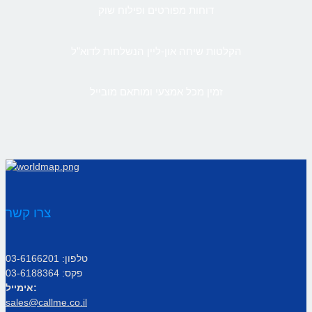
דוחות מפורטים ופילוח שוק
הקלטות שיחה און-ליין הנשלחות לדוא”ל
זמין מכל אמצעי ומותאם מובייל
צרו קשר
טלפון: 03-6166201
פקס: 03-6188364
אימייל:
sales@callme.co.il