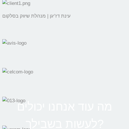
עינת דז’יגן | מנהלת שיווק בסלקום
מה עוד אנחנו יכולים
לעשות בשבילך?