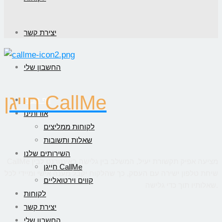
יצירת קשר
החשבון שלי
חייגן CallMe
דף הבית
אודותינו
לקוחות ממליצים
שאלות ותשובות
השירותים שלנו
CallMe מציעה אפיק תקשורת יעיל, המשלב בין גלישה באינטרנט לבין
חייגן CallMe
שיחת טלפון ישירה עם העסק, כך שהלקוח יקבל מענה אישי ומיידי לכל
קווים וירטואליים
שאלותיו תוך כדי גלישה.
לקוחות
יצירת קשר
החשבון שלי