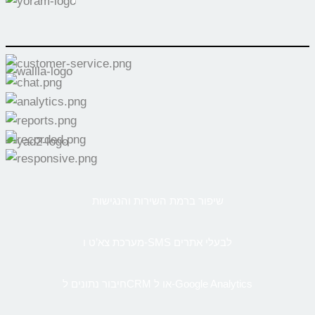
שיפור ברמת השירות והנגישות
מערכת צא’ט ו-SMS לבעלי אתרים
חיבור נתונים לCRM או ל-Google Analytics