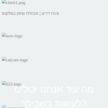
עינת דז’יגן | מנהלת שיווק בסלקום
מה עוד אנחנו יכולים
לעשות בשבילך?