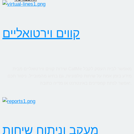
קווים וירטואליים
שירות קווים ווירטואליים מבית CallMe מאפשר לבית העסק לקבל
מידע בזמן אמת על שיחות טלפוניות, גם בחיוג מהמובייל. ניטור חכם
יאפשר לנתח קמפיינים באינטרנט או מדיה כתובה.
מעקב וניתוח שיחות