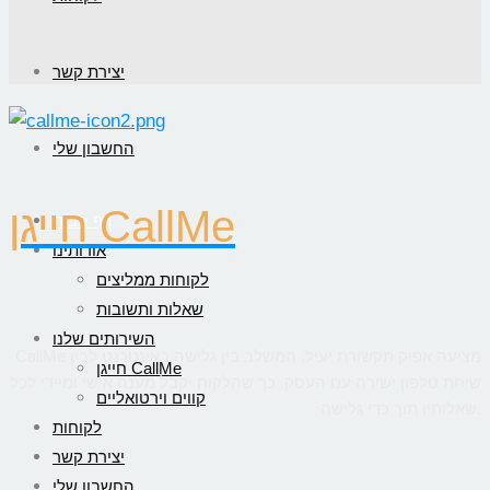
יצירת קשר
החשבון שלי
חייגן CallMe
דף הבית
אודותינו
לקוחות ממליצים
שאלות ותשובות
השירותים שלנו
CallMe מציעה אפיק תקשורת יעיל, המשלב בין גלישה באינטרנט לבין
חייגן CallMe
שיחת טלפון ישירה עם העסק, כך שהלקוח יקבל מענה אישי ומיידי לכל
קווים וירטואליים
שאלותיו תוך כדי גלישה.
לקוחות
יצירת קשר
החשבון שלי