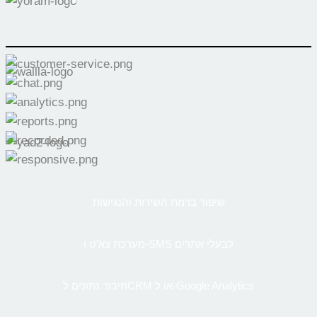
שיפור ברמת השירות והנגישות
מערכת צא’ט ו-SMS לבעלי אתרים
חיבור נתונים לCRM או ל-Google Analytics