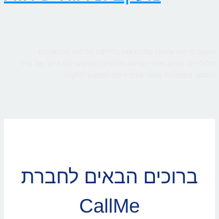
מעקב וניתוח שיחות שמבוצעות בלחיצה על חיוג ממכשירים
סלולריים. מעקב אחרי שיחות טלפוניות שבוצעו לקו היעד של בית
העסק, באמצעות מאגר קווים דינמי המשויך ללקוח
ברוכים הבאים לחברת
CallMe