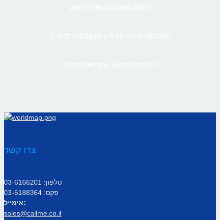
דוחות מפורטים ופילוח שוק
הקלטות שיחה און-ליין הנשלחות לדוא”ל
זמין מכל אמצעי ומותאם מובייל
צרו קשר
טלפון: 03-6166201
פקס: 03-6188364
אימייל:
sales@callme.co.il