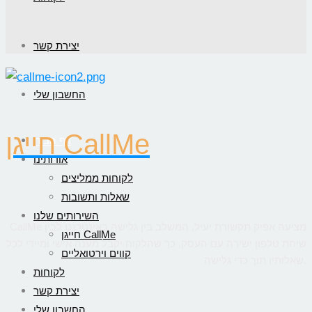
יצירת קשר
החשבון שלי
חייגן CallMe
דף הבית
אודותינו
לקוחות ממליצים
שאלות ותשובות
השירותים שלנו
CallMe מציעה אפיק תקשורת יעיל, המשלב בין גלישה באינטרנט לבין
חייגן CallMe
שיחת טלפון ישירה עם העסק, כך שהלקוח יקבל מענה אישי ומיידי לכל
קווים וירטואליים
שאלותיו תוך כדי גלישה.
לקוחות
יצירת קשר
החשבון שלי