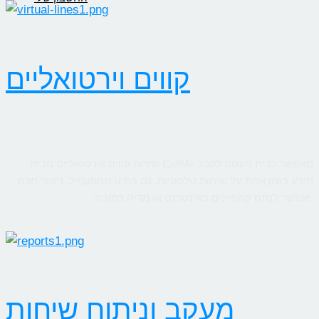
קווים וירטואליים
שירות קווים ווירטואליים מבית CallMe מאפשר לבית העסק לקבל
מידע בזמן אמת על שיחות טלפוניות, גם בחיוג מהמובייל. ניטור חכם
יאפשר לנתח קמפיינים באינטרנט או מדיה כתובה.
מעקב וניתוח שיחות