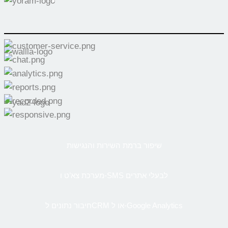
שיפור ברמת השירות והנגישות
מערכת צא’ט ו-SMS לבעלי אתרים
חיבור נתונים לCRM או ל-Google Analytics