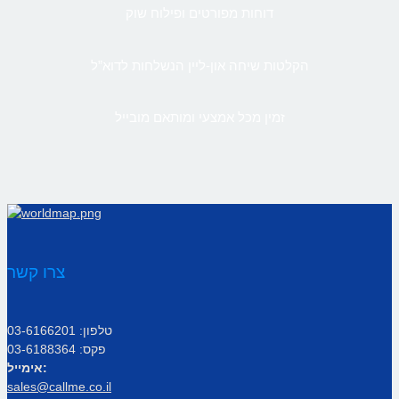
דוחות מפורטים ופילוח שוק
הקלטות שיחה און-ליין הנשלחות לדוא”ל
זמין מכל אמצעי ומותאם מובייל
צרו קשר
טלפון: 03-6166201
פקס: 03-6188364
אימייל:
sales@callme.co.il