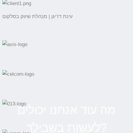
עינת דז’יגן | מנהלת שיווק בסלקום
מה עוד אנחנו יכולים
לעשות בשבילך?