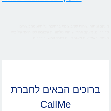
מעקב וניתוח שיחות שמבוצעות בלחיצה על חיוג ממכשירים
סלולריים. מעקב אחרי שיחות טלפוניות שבוצעו לקו היעד של בית
העסק, באמצעות מאגר קווים דינמי המשויך ללקוח
ברוכים הבאים לחברת
CallMe