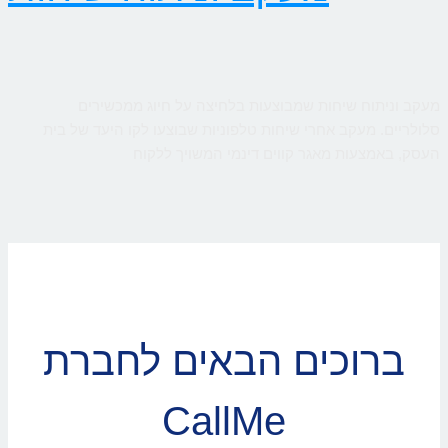
מעקב וניתוח שיחות שמבוצעות בלחיצה על חיוג ממכשירים
סלולריים. מעקב אחרי שיחות טלפוניות שבוצעו לקו היעד של בית
העסק, באמצעות מאגר קווים דינמי המשויך ללקוח
ברוכים הבאים לחברת
CallMe