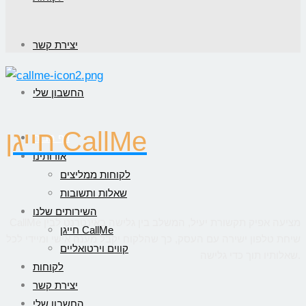
יצירת קשר
החשבון שלי
חייגן CallMe
דף הבית
אודותינו
לקוחות ממליצים
שאלות ותשובות
השירותים שלנו
CallMe מציעה אפיק תקשורת יעיל, המשלב בין גלישה באינטרנט לבין
חייגן CallMe
שיחת טלפון ישירה עם העסק, כך שהלקוח יקבל מענה אישי ומיידי לכל
קווים וירטואליים
שאלותיו תוך כדי גלישה.
לקוחות
יצירת קשר
החשבון שלי