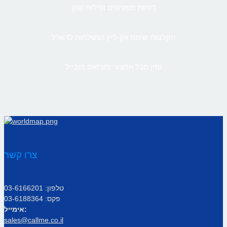
דוחות מפורטים ופילוח שוק
הקלטות שיחה און-ליין הנשלחות לדוא”ל
זמין מכל אמצעי ומותאם מובייל
צרו קשר
טלפון: 03-6166201
פקס: 03-6188364
אימייל:
sales@callme.co.il