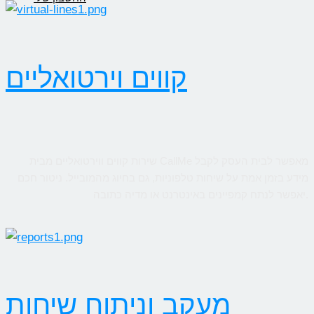
קווים וירטואליים
שירות קווים ווירטואליים מבית CallMe מאפשר לבית העסק לקבל
מידע בזמן אמת על שיחות טלפוניות, גם בחיוג מהמובייל. ניטור חכם
יאפשר לנתח קמפיינים באינטרנט או מדיה כתובה.
מעקב וניתוח שיחות