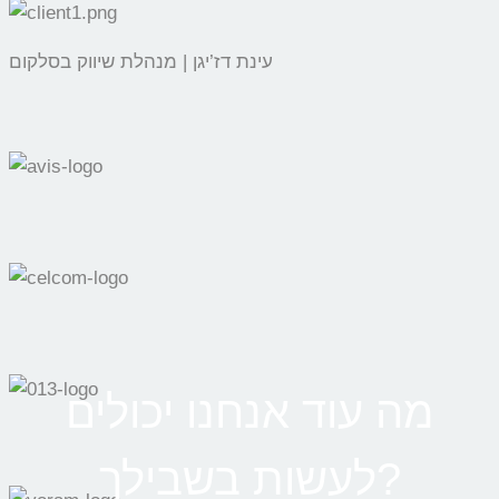
עינת דז’יגן | מנהלת שיווק בסלקום
מה עוד אנחנו יכולים
לעשות בשבילך?