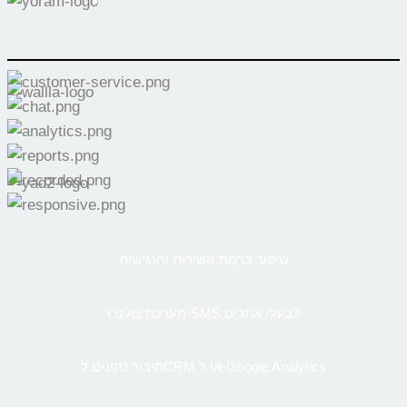
שיפור ברמת השירות והנגישות
מערכת צא’ט ו-SMS לבעלי אתרים
חיבור נתונים לCRM או ל-Google Analytics