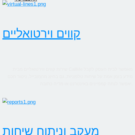
קווים וירטואליים
שירות קווים ווירטואליים מבית CallMe מאפשר לבית העסק לקבל
מידע בזמן אמת על שיחות טלפוניות, גם בחיוג מהמובייל. ניטור חכם
יאפשר לנתח קמפיינים באינטרנט או מדיה כתובה.
מעקב וניתוח שיחות