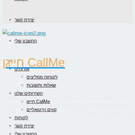
יצירת קשר
החשבון שלי
חייגן CallMe
דף הבית
אודותינו
לקוחות ממליצים
שאלות ותשובות
השירותים שלנו
CallMe מציעה אפיק תקשורת יעיל, המשלב בין גלישה באינטרנט לבין
חייגן CallMe
שיחת טלפון ישירה עם העסק, כך שהלקוח יקבל מענה אישי ומיידי לכל
קווים וירטואליים
שאלותיו תוך כדי גלישה.
לקוחות
יצירת קשר
החשבון שלי