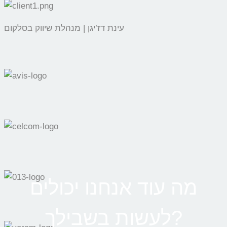
עינת דז’יגן | מנהלת שיווק בסלקום
מה עוד אנחנו יכולים
לעשות בשבילך?