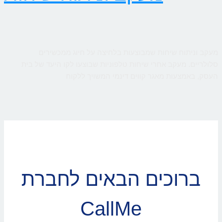
מעקב וניתוח שיחות שמבוצעות בלחיצה על חיוג ממכשירים
סלולריים. מעקב אחרי שיחות טלפוניות שבוצעו לקו היעד של בית
העסק, באמצעות מאגר קווים דינמי המשויך ללקוח
ברוכים הבאים לחברת
CallMe