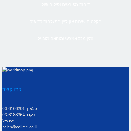
דוחות מפורטים ופילוח שוק
הקלטות שיחה און-ליין הנשלחות לדוא”ל
זמין מכל אמצעי ומותאם מובייל
צרו קשר
טלפון: 03-6166201
פקס: 03-6188364
אימייל:
sales@callme.co.il