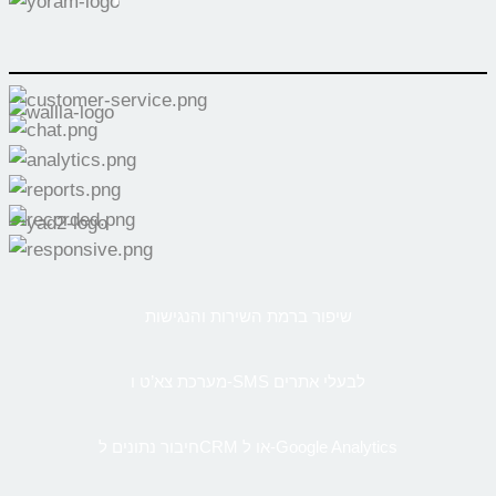
שיפור ברמת השירות והנגישות
מערכת צא’ט ו-SMS לבעלי אתרים
חיבור נתונים לCRM או ל-Google Analytics