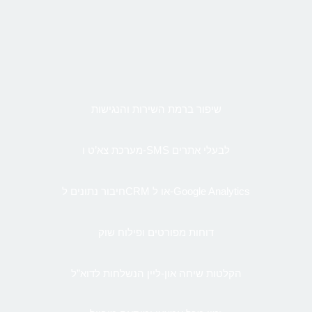
שיפור ברמת השירות והנגישות
מערכת צא’ט ו-SMS לבעלי אתרים
חיבור נתונים לCRM או ל-Google Analytics
דוחות מפורטים ופילוח שוק
הקלטות שיחה און-ליין הנשלחות לדוא”ל