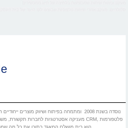
מעקב וניתוח שיחות שמבוצעות בלחיצה על חיוג ממכשירים
סלולריים. מעקב אחרי שיחות טלפוניות שבוצעו לקו היעד של בית העסק,
ברוכי
CMS, מוקדים טלפוניים, בנקים וללקוחות רבים אחרים שעבורם CallMe הוא בית מושלם המאגד בתוכו את כל מה שמסייע ביצירת אינטראקציה עם הלקוחות.