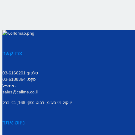
צרו קשר
טלפון: 03-6166201
פקס: 03-6188364
אימייל:
sales@callme.co.il
יו קול מי בע"מ, ז'בוטינסקי 168, בני ברק.
ניווט אתר