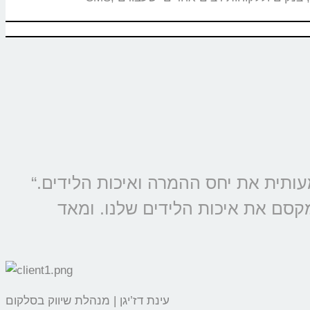
“מוצרי קולמי מוטמעים בכל קמפיין של סלקום ונטוויז’ן, החל משנת 2009 ומשפרים משמעותית את יחס ההמרה ואיכות הלידים.
מקסם את איכות הלידים שלנו. ומאד
עינת דז’יגן | מנהלת שיווק בסלקום