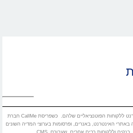
חברת CallMe נוסדה בשנת 2008 ומתמחה בפיתוח ושיווק מוצרים ייחודיים המאפשרים חיבור בזמן אמת ותקשורת איכותית בין עסקים באינטרנט ללקוחות הפוטנציאליים שלהם. כשפריסת
באנרים, ופרסומות בערוצי המדיה השונים. CallMe מעניקה אסטרטגיות לחברות תקשורת, משרדי פרסום, חברות אירוח אתרים,מערכות CRM, פלטפורמות