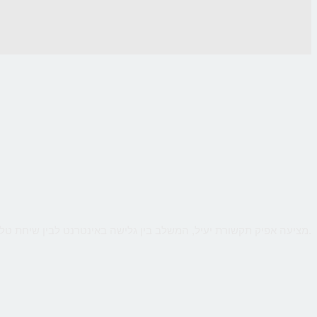
CallMe מציעה אפיק תקשורת יעיל, המשלב בין גלישה באינטרנט לבין שיחת טלפון ישירה עם העסק, כך שהלקוח יקבל מענה אישי ומיידי לכל שאלותיו תוך כדי גלישה.