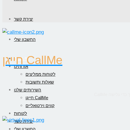
יצירת קשר
החשבון שלי
חייגן CallMe
דף הבית
אודותינו
לקוחות ממליצים
שאלות ותשובות
השירותים שלנו
חייגן CallMe
קווים וירטואליים
לקוחות
יצירת קשר
החשבון שלי