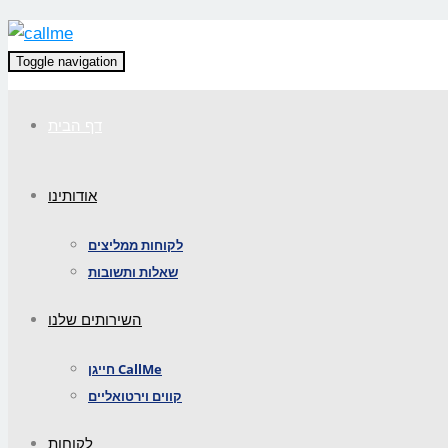
Toggle navigation
דף הבית
אודותינו
לקוחות ממליצים
שאלות ותשובות
השירותים שלנו
חייגן CallMe
קווים וירטואליים
לקוחות