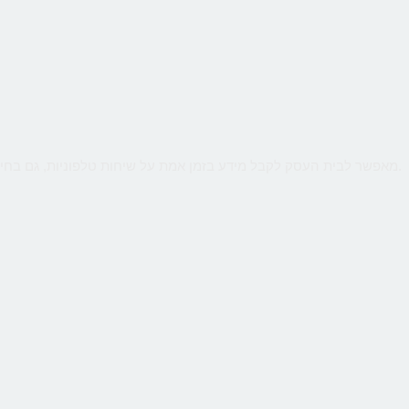
שירות קווים ווירטואליים מבית CallMe מאפשר לבית העסק לקבל מידע בזמן אמת על שיחות טלפוניות, גם בחיוג מהמובייל. ניטור חכם יאפשר לנתח קמפיינים באינטרנט או מדיה כתובה.