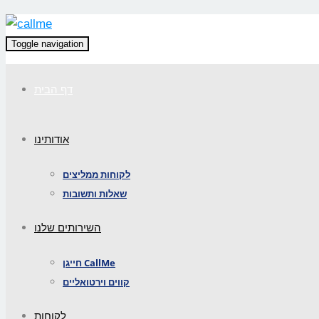
Toggle navigation
דף הבית
אודותינו
לקוחות ממליצים
שאלות ותשובות
השירותים שלנו
חייגן CallMe
קווים וירטואליים
לקוחות