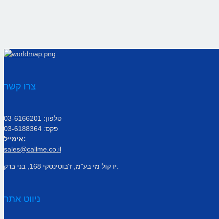
צרו קשר
טלפון: 03-6166201
פקס: 03-6188364
אימייל:
sales@callme.co.il
יו קול מי בע"מ, ז'בוטינסקי 168, בני ברק.
ניווט אתר