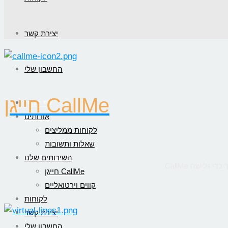
יצירת קשר
החשבון שלי
חייגן CallMe
דף הבית
אודותינו
לקוחות ממליצים
שאלות ותשובות
השירותים שלנו
חייגן CallMe
קווים וירטואליים
לקוחות
יצירת קשר
החשבון שלי