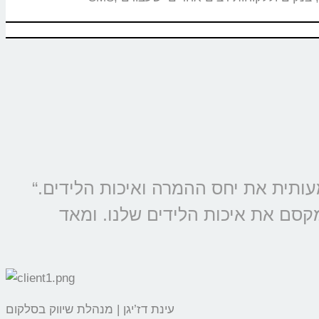
“מוצרי קולמי מוטמעים בכל קמפיין של סלקום ונטוויז’ן, החל משנת 2009 ומשפרים משמעותית את יחס ההמרה ואיכות הלידים.
מקסם את איכות הלידים שלנו. ומאד
עינת דז’יגן | מנהלת שיווק בסלקום