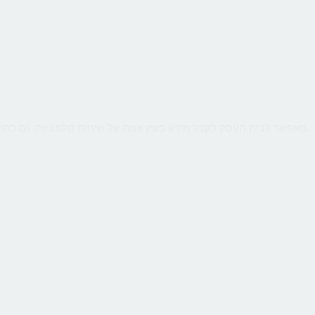
שירות קווים ווירטואליים מבית CallMe מאפשר לבית העסק לקבל מידע בזמן אמת על שיחות טלפוניות, גם בחיוג מהמובייל. ניטור חכם יאפשר לנתח קמפיינים באינטרנט או מדיה כתובה.