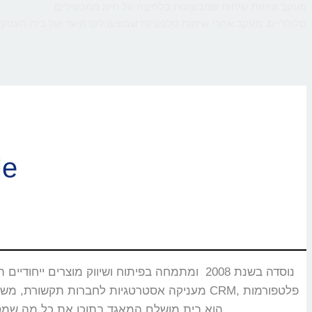
מעקב וניתוח שיחות שמבוצעות בלחיצה על חיוג ממכשירים
סלולריים. מעקב אחרי שיחות טלפוניות שבוצעו לקו היעד של בית העסק,
ברוכי
CMS, מוקדים טלפוניים, בנקים וללקוחות רבים אחרים שעבורם CallMe הוא בית מושלם המאגד בתוכו את כל מה שמסייע ביצירת אינטראקציה עם הלקוחות.