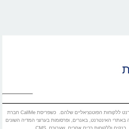
חברת CallMe נוסדה בשנת 2008 ומתמחה בפיתוח ושיווק מוצרים ייחודיים המאפשרים חיבור בזמן אמת ותקשורת איכותית בין עסקים באינטרנט ללקוחות הפוטנציאליים שלהם. כשפריסת
באנרים, ופרסומות בערוצי המדיה השונים. CallMe מעניקה אסטרטגיות לחברות תקשורת, משרדי פרסום, חברות אירוח אתרים,מערכות CRM, פלטפורמות