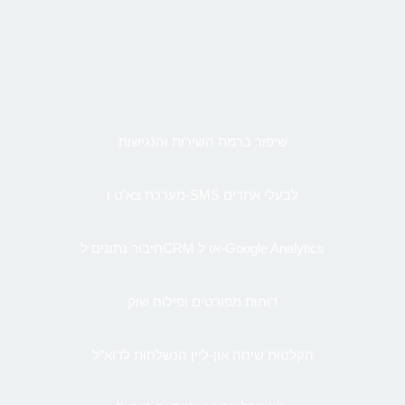
שיפור ברמת השירות והנגישות
מערכת צא’ט ו-SMS לבעלי אתרים
חיבור נתונים לCRM או ל-Google Analytics
דוחות מפורטים ופילוח שוק
הקלטות שיחה און-ליין הנשלחות לדוא”ל