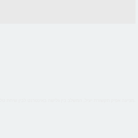
CallMe מציעה אפיק תקשורת יעיל, המשלב בין גלישה באינטרנט לבין שיחת טלפון ישירה עם העסק, כך שהלקוח יקבל מענה אישי ומיידי לכל שאלותיו תוך כדי גלישה.