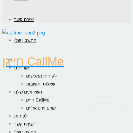
יצירת קשר
החשבון שלי
חייגן CallMe
דף הבית
אודותינו
לקוחות ממליצים
שאלות ותשובות
השירותים שלנו
CallMe מציעה אפיק תקשורת יעיל, המשלב בין גלישה באינטרנט לבין
חייגן CallMe
שיחת טלפון ישירה עם העסק, כך שהלקוח יקבל מענה אישי ומיידי לכל
קווים וירטואליים
שאלותיו תוך כדי גלישה.
לקוחות
יצירת קשר
החשבון שלי