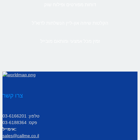
דוחות מפורטים ופילוח שוק
הקלטות שיחה און-ליין הנשלחות לדוא”ל
זמין מכל אמצעי ומותאם מובייל
צרו קשר
טלפון: 03-6166201
פקס: 03-6188364
אימייל:
sales@callme.co.il