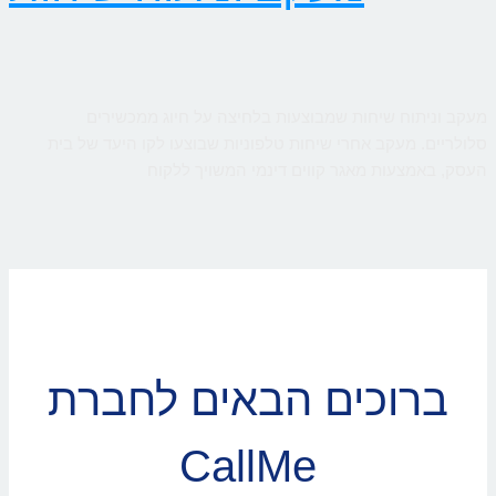
מעקב וניתוח שיחות שמבוצעות בלחיצה על חיוג ממכשירים
סלולריים. מעקב אחרי שיחות טלפוניות שבוצעו לקו היעד של בית
העסק, באמצעות מאגר קווים דינמי המשויך ללקוח
ברוכים הבאים לחברת
CallMe