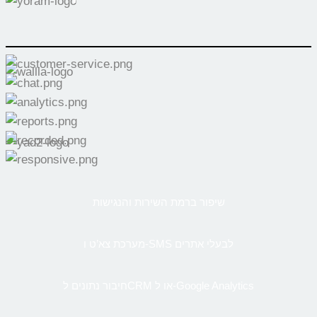
שיפור ברמת השירות והנגישות
מערכת צא’ט ו-SMS לבעלי אתרים
חיבור נתונים לCRM או ל-Google Analytics