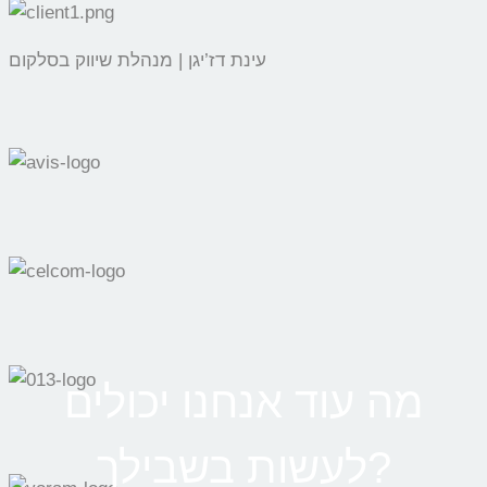
עינת דז’יגן | מנהלת שיווק בסלקום
מה עוד אנחנו יכולים
לעשות בשבילך?