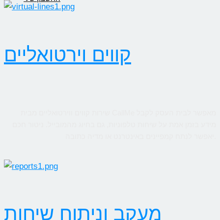
קווים וירטואליים
שירות קווים ווירטואליים מבית CallMe מאפשר לבית העסק לקבל
מידע בזמן אמת על שיחות טלפוניות, גם בחיוג מהמובייל. ניטור חכם
יאפשר לנתח קמפיינים באינטרנט או מדיה כתובה.
מעקב וניתוח שיחות