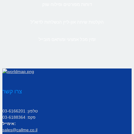
דוחות מפורטים ופילוח שוק
הקלטות שיחה און-ליין הנשלחות לדוא”ל
זמין מכל אמצעי ומותאם מובייל
צרו קשר
טלפון: 03-6166201
פקס: 03-6188364
אימייל:
sales@callme.co.il