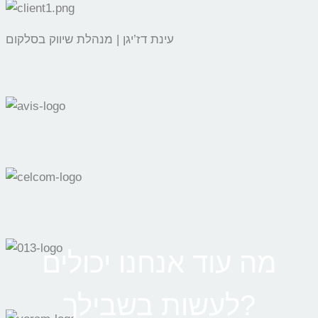
עינת דז’יגן | מנהלת שיווק בסלקום
מה עוד אנחנו יכולים
לעשות בשבילך?