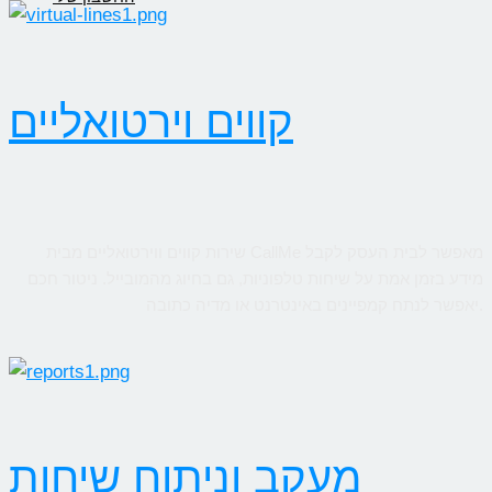
קווים וירטואליים
שירות קווים ווירטואליים מבית CallMe מאפשר לבית העסק לקבל
מידע בזמן אמת על שיחות טלפוניות, גם בחיוג מהמובייל. ניטור חכם
יאפשר לנתח קמפיינים באינטרנט או מדיה כתובה.
מעקב וניתוח שיחות