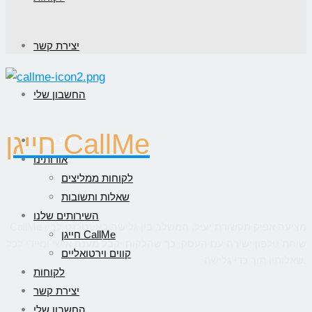
יצירת קשר
החשבון שלי
חייגן CallMe
דף הבית
אודותינו
לקוחות ממליצים
שאלות ותשובות
השירותים שלנו
CallMe מציעה אפיק תקשורת יעיל, המשלב בין גלישה באינטרנט לבין
חייגן CallMe
שיחת טלפון ישירה עם העסק, כך שהלקוח יקבל מענה אישי ומיידי לכל
קווים וירטואליים
שאלותיו תוך כדי גלישה.
לקוחות
יצירת קשר
החשבון שלי