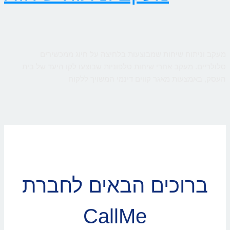
מעקב וניתוח שיחות שמבוצעות בלחיצה על חיוג ממכשירים
סלולריים. מעקב אחרי שיחות טלפוניות שבוצעו לקו היעד של בית
העסק, באמצעות מאגר קווים דינמי המשויך ללקוח
ברוכים הבאים לחברת
CallMe