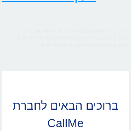
מעקב וניתוח שיחות שמבוצעות בלחיצה על חיוג ממכשירים
סלולריים. מעקב אחרי שיחות טלפוניות שבוצעו לקו היעד של בית
העסק, באמצעות מאגר קווים דינמי המשויך ללקוח
ברוכים הבאים לחברת
CallMe