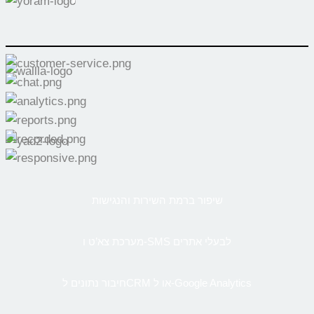
שיפור ברמת השירות והנגישות
מערכת צא’ט ו-SMS לבעלי אתרים
חיבור נתונים לCRM או ל-Google Analytics