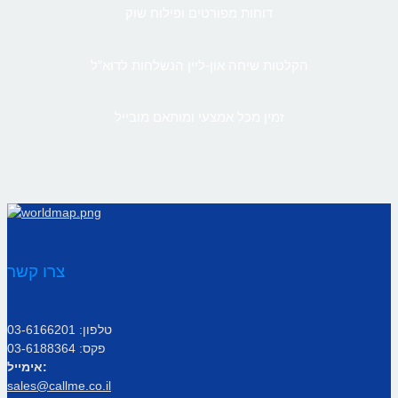
דוחות מפורטים ופילוח שוק
הקלטות שיחה און-ליין הנשלחות לדוא”ל
זמין מכל אמצעי ומותאם מובייל
צרו קשר
טלפון: 03-6166201
פקס: 03-6188364
אימייל:
sales@callme.co.il