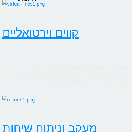
קווים וירטואליים
שירות קווים ווירטואליים מבית CallMe מאפשר לבית העסק לקבל
מידע בזמן אמת על שיחות טלפוניות, גם בחיוג מהמובייל. ניטור חכם
יאפשר לנתח קמפיינים באינטרנט או מדיה כתובה.
מעקב וניתוח שיחות