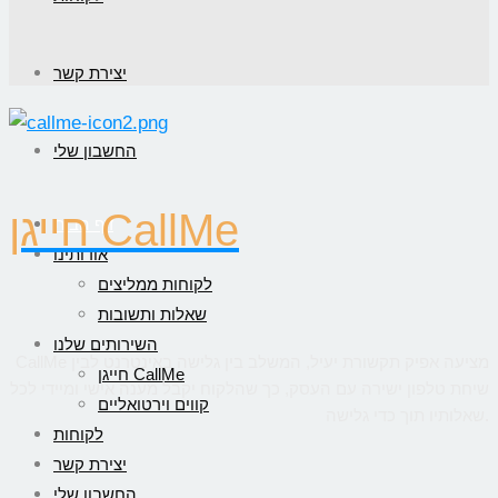
יצירת קשר
החשבון שלי
חייגן CallMe
דף הבית
אודותינו
לקוחות ממליצים
שאלות ותשובות
השירותים שלנו
CallMe מציעה אפיק תקשורת יעיל, המשלב בין גלישה באינטרנט לבין
חייגן CallMe
שיחת טלפון ישירה עם העסק, כך שהלקוח יקבל מענה אישי ומיידי לכל
קווים וירטואליים
שאלותיו תוך כדי גלישה.
לקוחות
יצירת קשר
החשבון שלי