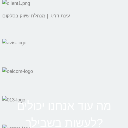
עינת דז’יגן | מנהלת שיווק בסלקום
מה עוד אנחנו יכולים
לעשות בשבילך?