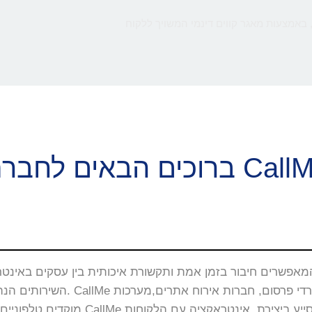
 באמצעות מאגר קווים דינמי המשויך ללקוח
ם הבאים לחברת CallMe
השירותים הנה באתרי האינטרנט, 