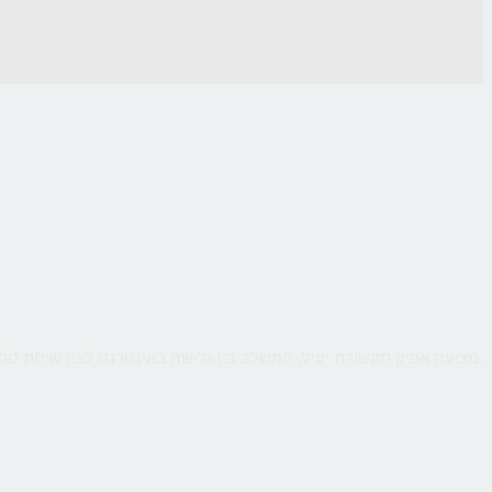
CallMe מציעה אפיק תקשורת יעיל, המשלב בין גלישה באינטרנט לבין שיחת טלפון ישירה עם העסק, כך שהלקוח יקבל מענה אישי ומיידי לכל שאלותיו תוך כדי גלישה.