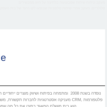
מעקב וניתוח שיחות שמבוצעות בלחיצה על חיוג ממכשירים
סלולריים. מעקב אחרי שיחות טלפוניות שבוצעו לקו היעד של בית העסק,
ברוכי
CMS, מוקדים טלפוניים, בנקים וללקוחות רבים אחרים שעבורם CallMe הוא בית מושלם המאגד בתוכו את כל מה שמסייע ביצירת אינטראקציה עם הלקוחות.