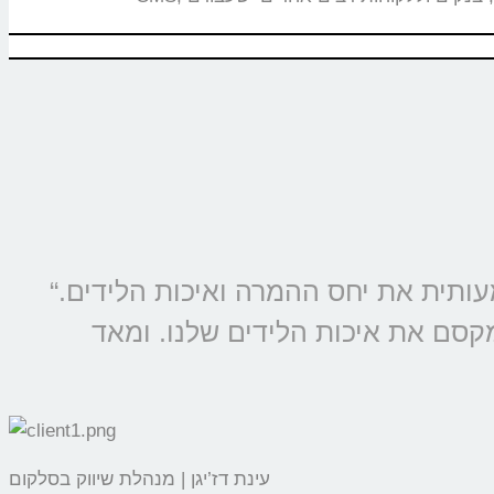
“מוצרי קולמי מוטמעים בכל קמפיין של סלקום ונטוויז’ן, החל משנת 2009 ומשפרים משמעותית את יחס ההמרה ואיכות הלידים.
מקסם את איכות הלידים שלנו. ומאד
עינת דז’יגן | מנהלת שיווק בסלקום