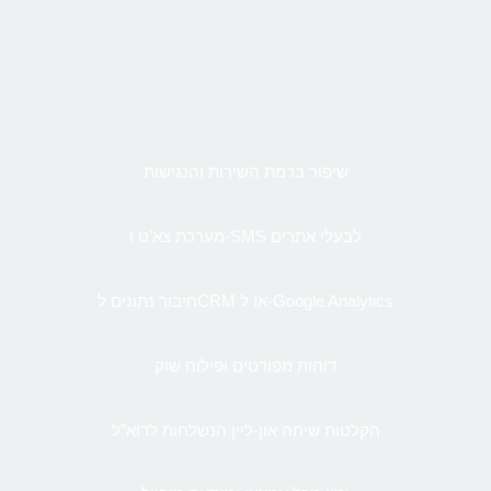
שיפור ברמת השירות והנגישות
מערכת צא’ט ו-SMS לבעלי אתרים
חיבור נתונים לCRM או ל-Google Analytics
דוחות מפורטים ופילוח שוק
הקלטות שיחה און-ליין הנשלחות לדוא”ל