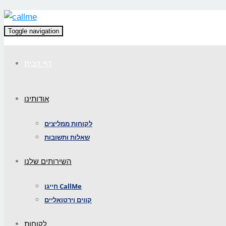
Toggle navigation
דף הבית
אודותינו
לקוחות ממליצים
שאלות ותשובות
השירותים שלנו
חייגן CallMe
קווים וירטואליים
לקוחות