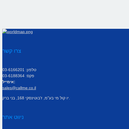
צרו קשר
טלפון: 03-6166201
פקס: 03-6188364
אימייל:
sales@callme.co.il
יו קול מי בע"מ, ז'בוטינסקי 168, בני ברק.
ניווט אתר