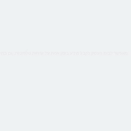
שירות קווים ווירטואליים מבית CallMe מאפשר לבית העסק לקבל מידע בזמן אמת על שיחות טלפוניות, גם בחיוג מהמובייל. ניטור חכם יאפשר לנתח קמפיינים באינטרנט או מדיה כתובה.