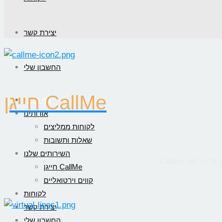
יצירת קשר
החשבון שלי
חייגן CallMe
דף הבית
אודותינו
לקוחות ממליצים
שאלות ותשובות
השירותים שלנו
חייגן CallMe
קווים וירטואליים
לקוחות
יצירת קשר
החשבון שלי