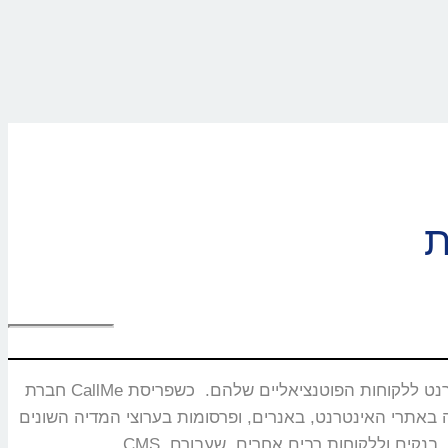
חברת CallMe נוסדה בשנת 2008 ומתמחה בפיתוח ושיווק מוצרים ייחודיים המאפשרים חיבור בזמן אמת ותקשורת איכותית בין עסקים באינטרנט ללקוחות הפוטנציאליים שלהם. כשפריסת
באנרים, ופרסומות בערוצי המדיה השונים. CallMe מעניקה אסטרטגיות לחברות תקשורת, משרדי פרסום, חברות אירוח אתרים,מערכות CRM, פלטפורמות