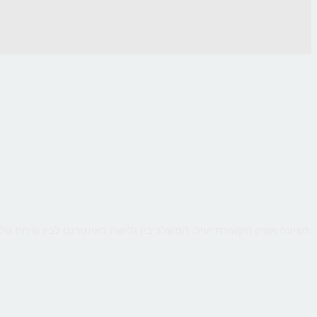
CallMe מציעה אפיק תקשורת יעיל, המשלב בין גלישה באינטרנט לבין שיחת טלפון ישירה עם העסק, כך שהלקוח יקבל מענה אישי ומיידי לכל שאלותיו תוך כדי גלישה.