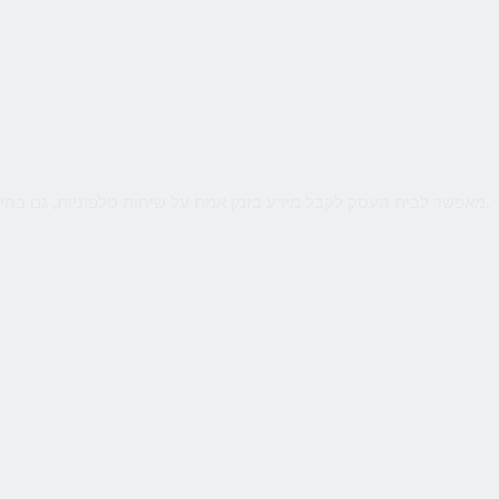
שירות קווים ווירטואליים מבית CallMe מאפשר לבית העסק לקבל מידע בזמן אמת על שיחות טלפוניות, גם בחיוג מהמובייל. ניטור חכם יאפשר לנתח קמפיינים באינטרנט או מדיה כתובה.