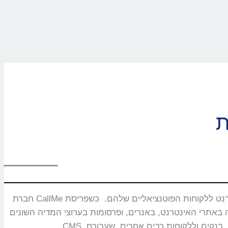
חברת CallMe נוסדה בשנת 2008 ומתמחה בפיתוח ושיווק מוצרים ייחודיים המאפשרים חיבור בזמן אמת ותקשורת איכותית בין עסקים באינטרנט ללקוחות הפוטנציאליים שלהם. כשפריסת
באנרים, ופרסומות בערוצי המדיה השונים. CallMe מעניקה אסטרטגיות לחברות תקשורת, משרדי פרסום, חברות אירוח אתרים,מערכות CRM, פלטפורמות