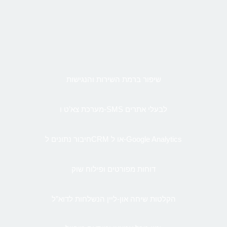
שיפור ברמת השירות והנגישות
מערכת צא’ט ו-SMS לבעלי אתרים
חיבור נתונים לCRM או ל-Google Analytics
דוחות מפורטים ופילוח שוק
הקלטות שיחה און-ליין הנשלחות לדוא”ל