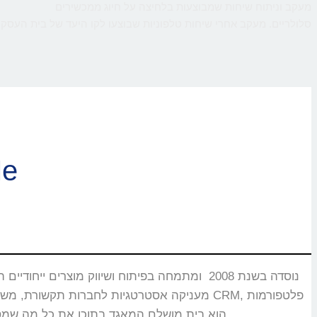
מעקב וניתוח שיחות שמבוצעות בלחיצה על חיוג ממכשירים
סלולריים. מעקב אחרי שיחות טלפוניות שבוצעו לקו היעד של בית העסק,
ברוכי
CMS, מוקדים טלפוניים, בנקים וללקוחות רבים אחרים שעבורם CallMe הוא בית מושלם המאגד בתוכו את כל מה שמסייע ביצירת אינטראקציה עם הלקוחות.