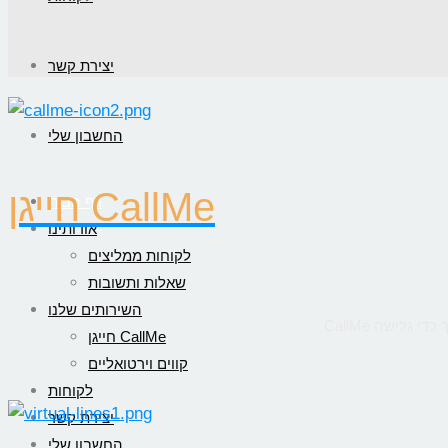
יצירת קשר
החשבון שלי
חייגן CallMe
דף הבית
אודותינו
לקוחות ממליצים
שאלות ותשובות
השירותים שלנו
חייגן CallMe
קווים וירטואליים
לקוחות
יצירת קשר
החשבון שלי