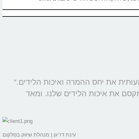
“מוצרי קולמי מוטמעים בכל קמפיין של סלקום ונטוויז’ן, החל משנת 2009 ומשפרים משמעותית את יחס ההמרה ואיכות הלידים.
מקסם את איכות הלידים שלנו. ומאד
עינת דז’יגן | מנהלת שיווק בסלקום