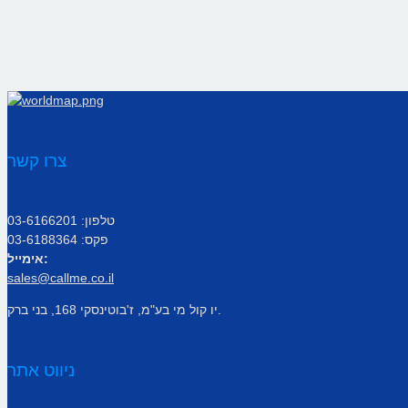
צרו קשר
טלפון: 03-6166201
פקס: 03-6188364
אימייל:
sales@callme.co.il
יו קול מי בע"מ, ז'בוטינסקי 168, בני ברק.
ניווט אתר