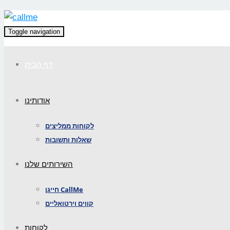
Toggle navigation
דף הבית
אודותינו
לקוחות ממליצים
שאלות ותשובות
השירותים שלנו
חייגן CallMe
קווים וירטואליים
לקוחות