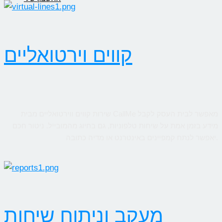
קווים וירטואליים
שירות קווים ווירטואליים מבית CallMe מאפשר לבית העסק לקבל
מידע בזמן אמת על שיחות טלפוניות, גם בחיוג מהמובייל. ניטור חכם
יאפשר לנתח קמפיינים באינטרנט או מדיה כתובה.
מעקב וניתוח שיחות