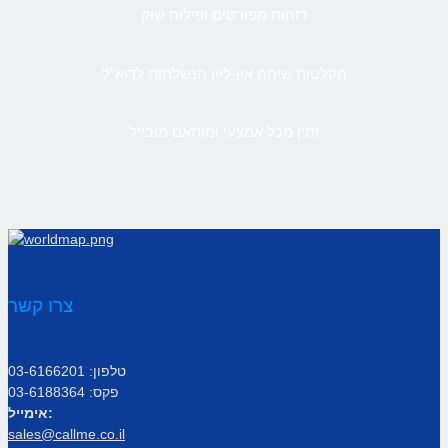
דוחות מפורטים ופילוח שוק
הקלטות שיחה און-ליין הנשלחות לדוא”ל
זמין מכל אמצעי ומותאם מובייל
צרו קשר
טלפון: 03-6166201
פקס: 03-6188364
אימייל:
sales@callme.co.il