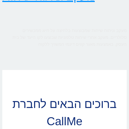
מעקב וניתוח שיחות שמבוצעות בלחיצה על חיוג ממכשירים
סלולריים. מעקב אחרי שיחות טלפוניות שבוצעו לקו היעד של בית
העסק, באמצעות מאגר קווים דינמי המשויך ללקוח
ברוכים הבאים לחברת
CallMe