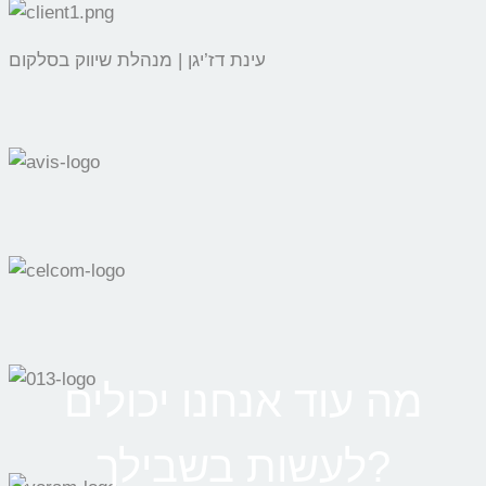
עינת דז’יגן | מנהלת שיווק בסלקום
מה עוד אנחנו יכולים
לעשות בשבילך?