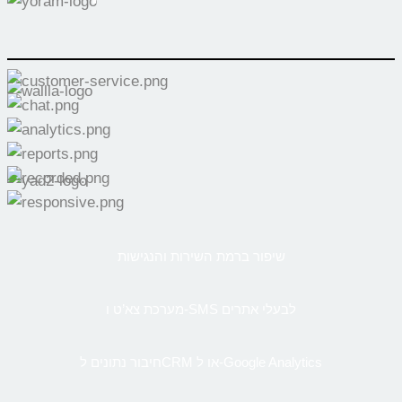
שיפור ברמת השירות והנגישות
מערכת צא’ט ו-SMS לבעלי אתרים
חיבור נתונים לCRM או ל-Google Analytics