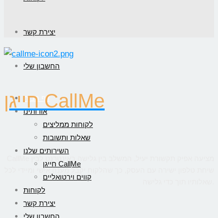
יצירת קשר
החשבון שלי
חייגן CallMe
דף הבית
אודותינו
לקוחות ממליצים
שאלות ותשובות
השירותים שלנו
CallMe מציעה אפיק תקשורת יעיל, המשלב בין גלישה באינטרנט לבין
חייגן CallMe
שיחת טלפון ישירה עם העסק, כך שהלקוח יקבל מענה אישי ומיידי לכל
קווים וירטואליים
שאלותיו תוך כדי גלישה.
לקוחות
יצירת קשר
החשבון שלי