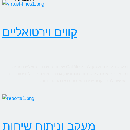
קווים וירטואליים
שירות קווים ווירטואליים מבית CallMe מאפשר לבית העסק לקבל
מידע בזמן אמת על שיחות טלפוניות, גם בחיוג מהמובייל. ניטור חכם
יאפשר לנתח קמפיינים באינטרנט או מדיה כתובה.
מעקב וניתוח שיחות