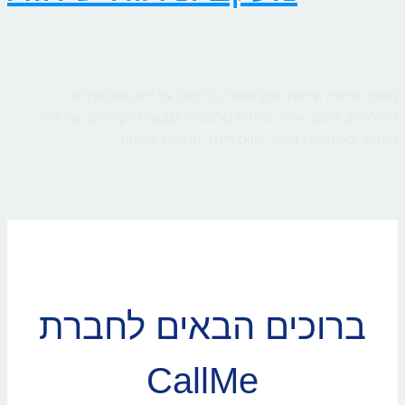
מעקב וניתוח שיחות שמבוצעות בלחיצה על חיוג ממכשירים
סלולריים. מעקב אחרי שיחות טלפוניות שבוצעו לקו היעד של בית
העסק, באמצעות מאגר קווים דינמי המשויך ללקוח
ברוכים הבאים לחברת
CallMe