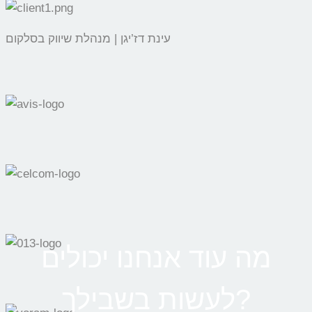
עינת דז’יגן | מנהלת שיווק בסלקום
מה עוד אנחנו יכולים
לעשות בשבילך?