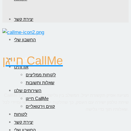
יצירת קשר
החשבון שלי
חייגן CallMe
דף הבית
אודותינו
לקוחות ממליצים
שאלות ותשובות
השירותים שלנו
CallMe מציעה אפיק תקשורת יעיל, המשלב בין גלישה באינטרנט לבין
חייגן CallMe
שיחת טלפון ישירה עם העסק, כך שהלקוח יקבל מענה אישי ומיידי לכל
קווים וירטואליים
שאלותיו תוך כדי גלישה.
לקוחות
יצירת קשר
החשבון שלי