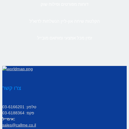
דוחות מפורטים ופילוח שוק
הקלטות שיחה און-ליין הנשלחות לדוא”ל
זמין מכל אמצעי ומותאם מובייל
צרו קשר
טלפון: 03-6166201
פקס: 03-6188364
אימייל:
sales@callme.co.il