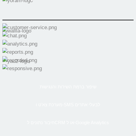
שיפור ברמת השירות והנגישות
מערכת צא’ט ו-SMS לבעלי אתרים
חיבור נתונים לCRM או ל-Google Analytics