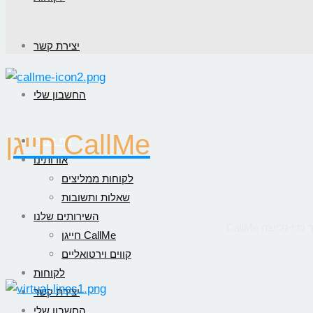
יצירת קשר
החשבון שלי
חייגן CallMe
דף הבית
אודותינו
לקוחות ממליצים
שאלות ותשובות
השירותים שלנו
חייגן CallMe
קווים וירטואליים
לקוחות
יצירת קשר
החשבון שלי