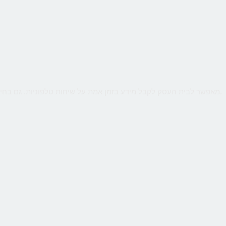
שירות קווים ווירטואליים מבית CallMe מאפשר לבית העסק לקבל מידע בזמן אמת על שיחות טלפוניות, גם בחיוג מהמובייל. ניטור חכם יאפשר לנתח קמפיינים באינטרנט או מדיה כתובה.