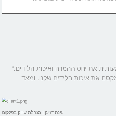
“מוצרי קולמי מוטמעים בכל קמפיין של סלקום ונטוויז’ן, החל משנת 2009 ומשפרים משמעותית את יחס ההמרה ואיכות הלידים.
מקסם את איכות הלידים שלנו. ומאד
עינת דז’יגן | מנהלת שיווק בסלקום