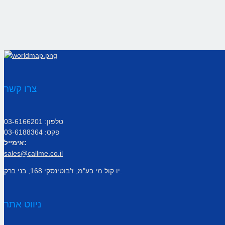
צרו קשר
טלפון: 03-6166201
פקס: 03-6188364
אימייל:
sales@callme.co.il
יו קול מי בע"מ, ז'בוטינסקי 168, בני ברק.
ניווט אתר