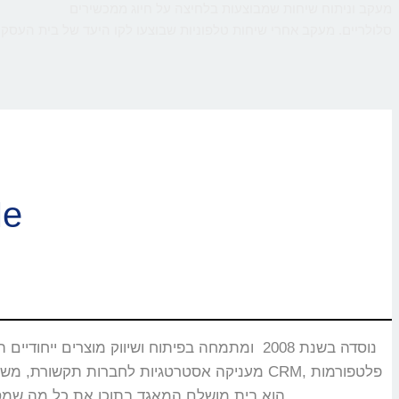
מעקב וניתוח שיחות שמבוצעות בלחיצה על חיוג ממכשירים
סלולריים. מעקב אחרי שיחות טלפוניות שבוצעו לקו היעד של בית העסק,
ברוכי
CMS, מוקדים טלפוניים, בנקים וללקוחות רבים אחרים שעבורם CallMe הוא בית מושלם המאגד בתוכו את כל מה שמסייע ביצירת אינטראקציה עם הלקוחות.