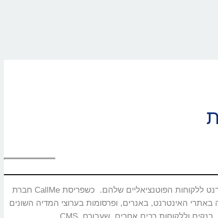
חברת CallMe נוסדה בשנת 2008 ומתמחה בפיתוח ושיווק מוצרים ייחודיים המאפשרים חיבור בזמן אמת ותקשורת איכותית בין עסקים באינטרנט ללקוחות הפוטנציאליים שלהם. כשפריסת
באנרים, ופרסומות בערוצי המדיה השונים. CallMe מעניקה אסטרטגיות לחברות תקשורת, משרדי פרסום, חברות אירוח אתרים,מערכות CRM, פלטפורמות