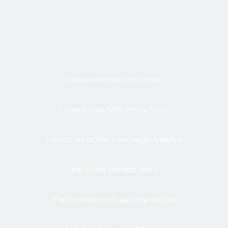
שיפור ברמת השירות והנגישות
מערכת צא’ט ו-SMS לבעלי אתרים
חיבור נתונים לCRM או ל-Google Analytics
דוחות מפורטים ופילוח שוק
הקלטות שיחה און-ליין הנשלחות לדוא”ל