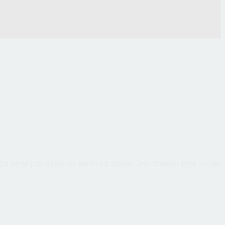
CallMe מציעה אפיק תקשורת יעיל, המשלב בין גלישה באינטרנט לבין שיחת טלפון ישירה עם העסק, כך שהלקוח יקבל מענה אישי ומיידי לכל שאלותיו תוך כדי גלישה.