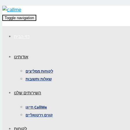
Toggle navigation
דף הבית
אודותינו
לקוחות ממליצים
שאלות ותשובות
השירותים שלנו
חייגן CallMe
קווים וירטואליים
לקוחות