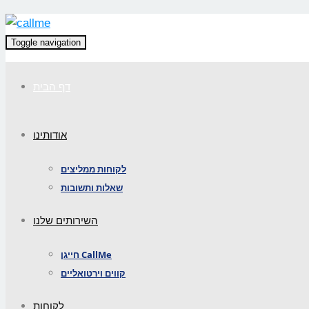
Toggle navigation
דף הבית
אודותינו
לקוחות ממליצים
שאלות ותשובות
השירותים שלנו
חייגן CallMe
קווים וירטואליים
לקוחות