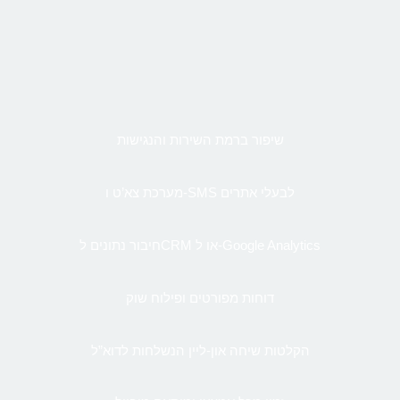
שיפור ברמת השירות והנגישות
מערכת צא’ט ו-SMS לבעלי אתרים
חיבור נתונים לCRM או ל-Google Analytics
דוחות מפורטים ופילוח שוק
הקלטות שיחה און-ליין הנשלחות לדוא”ל