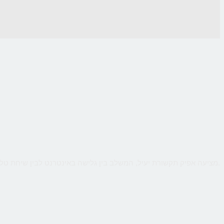
CallMe מציעה אפיק תקשורת יעיל, המשלב בין גלישה באינטרנט לבין שיחת טלפון ישירה עם העסק, כך שהלקוח יקבל מענה אישי ומיידי לכל שאלותיו תוך כדי גלישה.