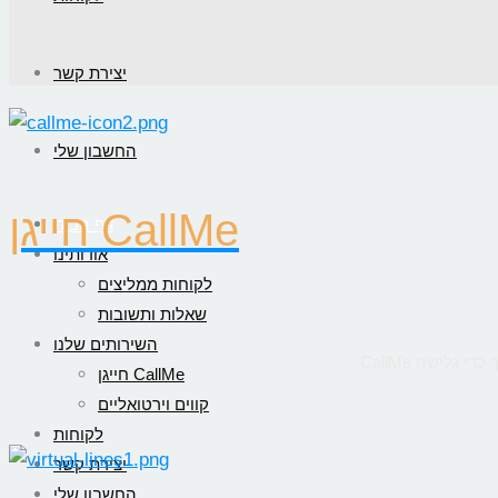
יצירת קשר
החשבון שלי
חייגן CallMe
דף הבית
אודותינו
לקוחות ממליצים
שאלות ותשובות
השירותים שלנו
חייגן CallMe
קווים וירטואליים
לקוחות
יצירת קשר
החשבון שלי