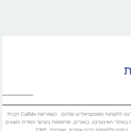
חברת CallMe נוסדה בשנת 2008 ומתמחה בפיתוח ושיווק מוצרים ייחודיים המאפשרים חיבור בזמן אמת ותקשורת איכותית בין עסקים באינטרנט ללקוחות הפוטנציאליים שלהם. כשפריסת
באנרים, ופרסומות בערוצי המדיה השונים. CallMe מעניקה אסטרטגיות לחברות תקשורת, משרדי פרסום, חברות אירוח אתרים,מערכות CRM, פלטפורמות