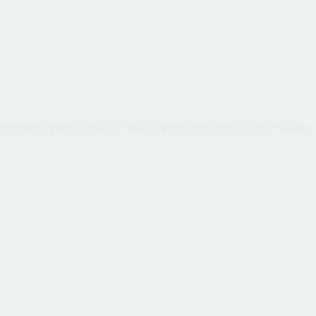
שירות קווים ווירטואליים מבית CallMe מאפשר לבית העסק לקבל מידע בזמן אמת על שיחות טלפוניות, גם בחיוג מהמובייל. ניטור חכם יאפשר לנתח קמפיינים באינטרנט או מדיה כתובה.