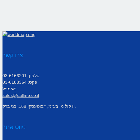
צרו קשר
טלפון: 03-6166201
פקס: 03-6188364
אימייל:
sales@callme.co.il
יו קול מי בע"מ, ז'בוטינסקי 168, בני ברק.
ניווט אתר