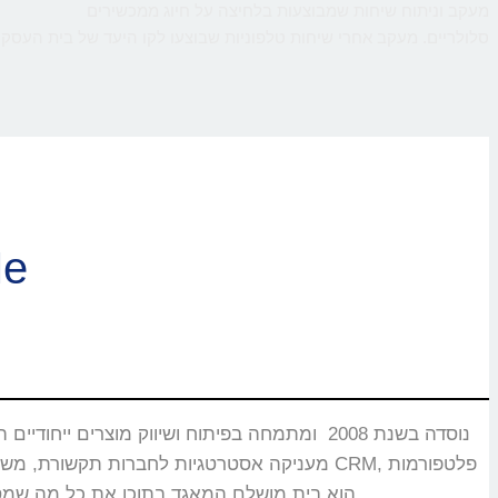
מעקב וניתוח שיחות שמבוצעות בלחיצה על חיוג ממכשירים
סלולריים. מעקב אחרי שיחות טלפוניות שבוצעו לקו היעד של בית העסק,
ברוכי
CMS, מוקדים טלפוניים, בנקים וללקוחות רבים אחרים שעבורם CallMe הוא בית מושלם המאגד בתוכו את כל מה שמסייע ביצירת אינטראקציה עם הלקוחות.