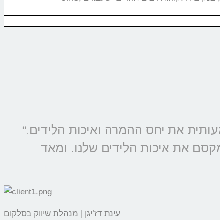
“מוצרי קולמי מוטמעים בכל קמפיין של סלקום ונטוויז’ן, החל משנת 2009 ומשפרים משמעותית את יחס ההמרה ואיכות הלידים.
מקסם את איכות הלידים שלנו. ומאד
עינת דז’יגן | מנהלת שיווק בסלקום