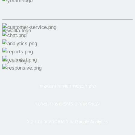
שיפור ברמת השירות והנגישות
מערכת צא’ט ו-SMS לבעלי אתרים
חיבור נתונים לCRM או ל-Google Analytics