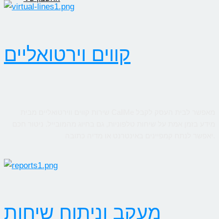
קווים וירטואליים
שירות קווים ווירטואליים מבית CallMe מאפשר לבית העסק לקבל
מידע בזמן אמת על שיחות טלפוניות, גם בחיוג מהמובייל. ניטור חכם
יאפשר לנתח קמפיינים באינטרנט או מדיה כתובה.
מעקב וניתוח שיחות