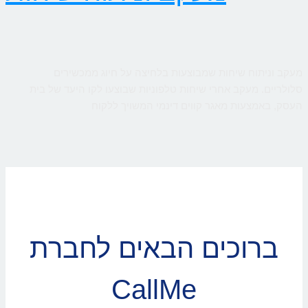
מעקב וניתוח שיחות שמבוצעות בלחיצה על חיוג ממכשירים
סלולריים. מעקב אחרי שיחות טלפוניות שבוצעו לקו היעד של בית
העסק, באמצעות מאגר קווים דינמי המשויך ללקוח
ברוכים הבאים לחברת
CallMe