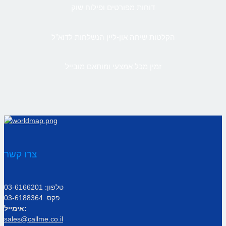
דוחות מפורטים ופילוח שוק
הקלטות שיחה און-ליין הנשלחות לדוא”ל
זמין מכל אמצעי ומותאם מובייל
צרו קשר
טלפון: 03-6166201
פקס: 03-6188364
אימייל:
sales@callme.co.il