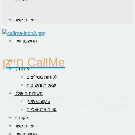
יצירת קשר
החשבון שלי
חייגן CallMe
דף הבית
אודותינו
לקוחות ממליצים
שאלות ותשובות
השירותים שלנו
CallMe מציעה אפיק תקשורת יעיל, המשלב בין גלישה באינטרנט לבין
חייגן CallMe
שיחת טלפון ישירה עם העסק, כך שהלקוח יקבל מענה אישי ומיידי לכל
קווים וירטואליים
שאלותיו תוך כדי גלישה.
לקוחות
יצירת קשר
החשבון שלי