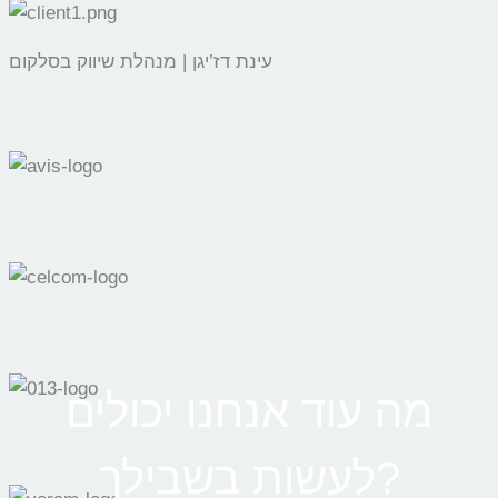
עינת דז’יגן | מנהלת שיווק בסלקום
מה עוד אנחנו יכולים
לעשות בשבילך?