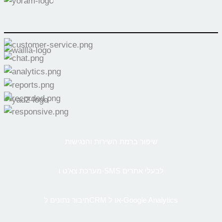
שיפור ברמת השירות והנגישות
מערכת צא’ט ו-SMS לבעלי אתרים
חיבור נתונים לCRM או ל-Google Analytics