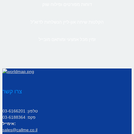
דוחות מפורטים ופילוח שוק
הקלטות שיחה און-ליין הנשלחות לדוא”ל
זמין מכל אמצעי ומותאם מובייל
צרו קשר
טלפון: 03-6166201
פקס: 03-6188364
אימייל:
sales@callme.co.il