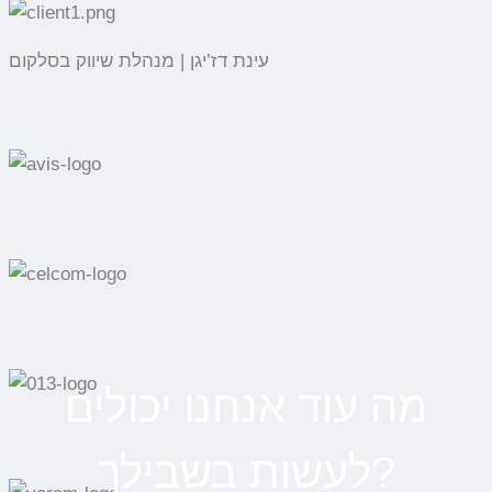
עינת דז’יגן | מנהלת שיווק בסלקום
מה עוד אנחנו יכולים
לעשות בשבילך?