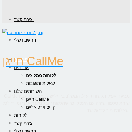
יצירת קשר
החשבון שלי
חייגן CallMe
דף הבית
אודותינו
לקוחות ממליצים
שאלות ותשובות
השירותים שלנו
CallMe מציעה אפיק תקשורת יעיל, המשלב בין גלישה באינטרנט לבין
חייגן CallMe
שיחת טלפון ישירה עם העסק, כך שהלקוח יקבל מענה אישי ומיידי לכל
קווים וירטואליים
שאלותיו תוך כדי גלישה.
לקוחות
יצירת קשר
החשבון שלי