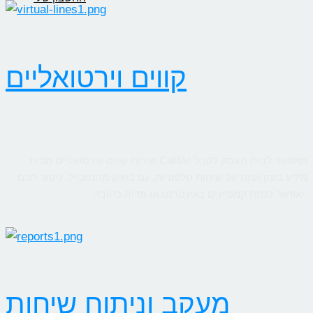
קווים וירטואליים
שירות קווים ווירטואליים מבית CallMe מאפשר לבית העסק לקבל
מידע בזמן אמת על שיחות טלפוניות, גם בחיוג מהמובייל. ניטור חכם
יאפשר לנתח קמפיינים באינטרנט או מדיה כתובה.
מעקב וניתוח שיחות