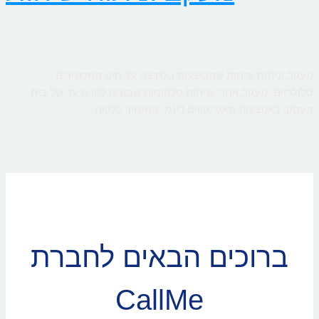
מעקב וניתוח שיחות שמבוצעות בלחיצה על חיוג ממכשירים
סלולריים. מעקב אחרי שיחות טלפוניות שבוצעו לקו היעד של בית
העסק, באמצעות מאגר קווים דינמי המשויך ללקוח
ברוכים הבאים לחברת
CallMe