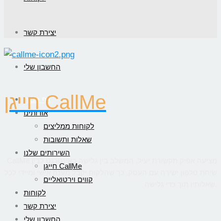
יצירת קשר
החשבון שלי
חייגן CallMe
דף הבית
אודותינו
לקוחות ממליצים
שאלות ותשובות
השירותים שלנו
CallMe מציעה אפיק תקשורת יעיל, המשלב בין גלישה באינטרנט לבין
חייגן CallMe
שיחת טלפון ישירה עם העסק, כך שהלקוח יקבל מענה אישי ומיידי לכל
קווים וירטואליים
שאלותיו תוך כדי גלישה.
לקוחות
יצירת קשר
החשבון שלי