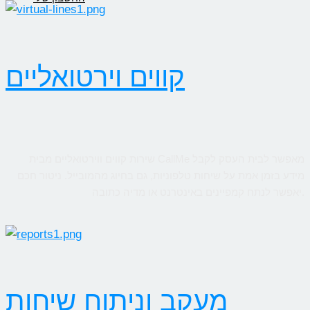
קווים וירטואליים
שירות קווים ווירטואליים מבית CallMe מאפשר לבית העסק לקבל
מידע בזמן אמת על שיחות טלפוניות, גם בחיוג מהמובייל. ניטור חכם
יאפשר לנתח קמפיינים באינטרנט או מדיה כתובה.
מעקב וניתוח שיחות