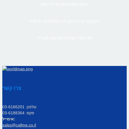
דוחות מפורטים ופילוח שוק
הקלטות שיחה און-ליין הנשלחות לדוא”ל
זמין מכל אמצעי ומותאם מובייל
צרו קשר
טלפון: 03-6166201
פקס: 03-6188364
אימייל:
sales@callme.co.il