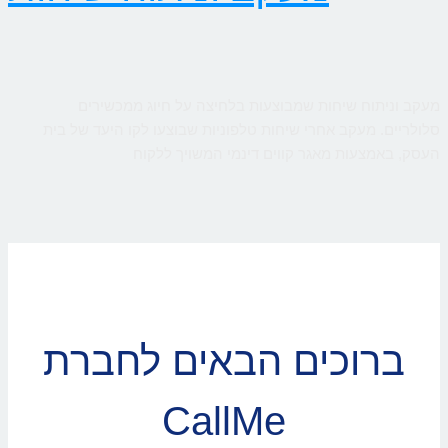
מעקב וניתוח שיחות שמבוצעות בלחיצה על חיוג ממכשירים
סלולריים. מעקב אחרי שיחות טלפוניות שבוצעו לקו היעד של בית
העסק, באמצעות מאגר קווים דינמי המשויך ללקוח
ברוכים הבאים לחברת
CallMe