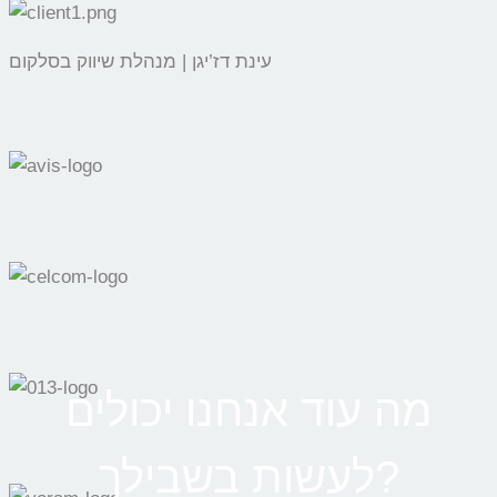
עינת דז’יגן | מנהלת שיווק בסלקום
מה עוד אנחנו יכולים
לעשות בשבילך?