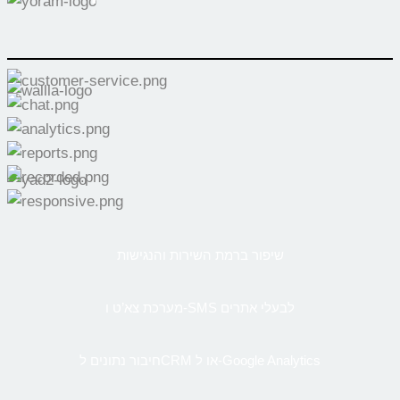
שיפור ברמת השירות והנגישות
מערכת צא’ט ו-SMS לבעלי אתרים
חיבור נתונים לCRM או ל-Google Analytics