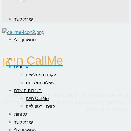
יצירת קשר
החשבון שלי
חייגן CallMe
דף הבית
אודותינו
לקוחות ממליצים
שאלות ותשובות
השירותים שלנו
CallMe מציעה אפיק תקשורת יעיל, המשלב בין גלישה באינטרנט לבין
חייגן CallMe
שיחת טלפון ישירה עם העסק, כך שהלקוח יקבל מענה אישי ומיידי לכל
קווים וירטואליים
שאלותיו תוך כדי גלישה.
לקוחות
יצירת קשר
החשבון שלי