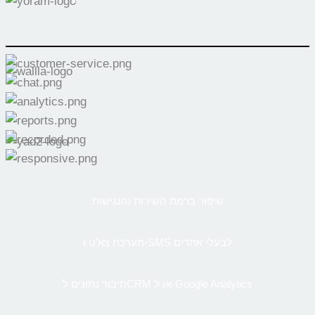
שיפור ברמת השירות והנגישות
מערכת צא’ט ו-SMS לבעלי אתרים
חיבור נתונים לCRM או ל-Google Analytics