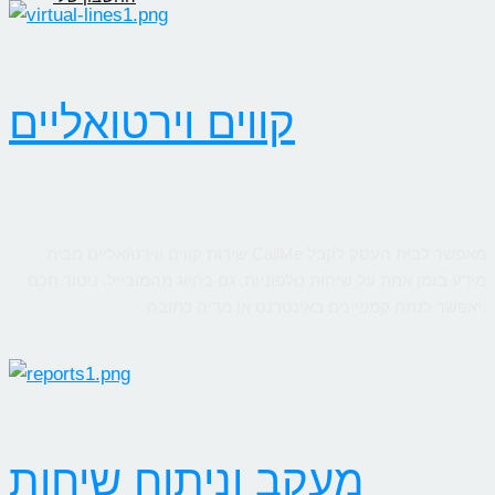
קווים וירטואליים
שירות קווים ווירטואליים מבית CallMe מאפשר לבית העסק לקבל
מידע בזמן אמת על שיחות טלפוניות, גם בחיוג מהמובייל. ניטור חכם
יאפשר לנתח קמפיינים באינטרנט או מדיה כתובה.
מעקב וניתוח שיחות