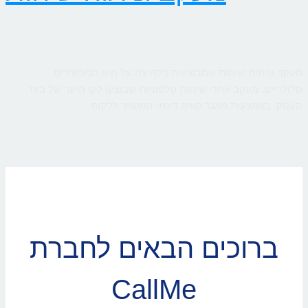
מעקב וניתוח שיחות שמבוצעות בלחיצה על חיוג ממכשירים
סלולריים. מעקב אחרי שיחות טלפוניות שבוצעו לקו היעד של בית
העסק, באמצעות מאגר קווים דינמי המשויך ללקוח
ברוכים הבאים לחברת
CallMe