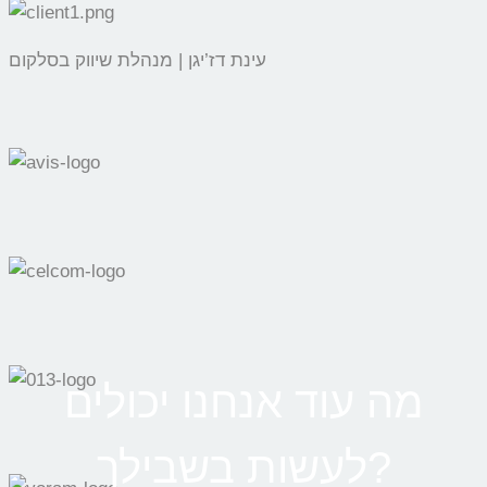
עינת דז’יגן | מנהלת שיווק בסלקום
מה עוד אנחנו יכולים
לעשות בשבילך?