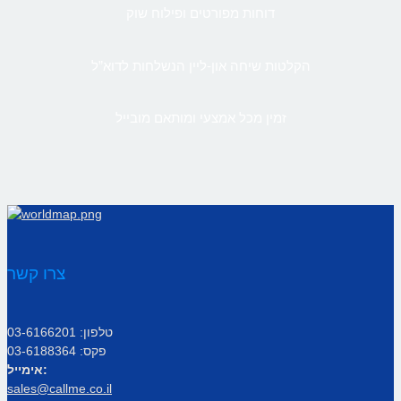
דוחות מפורטים ופילוח שוק
הקלטות שיחה און-ליין הנשלחות לדוא”ל
זמין מכל אמצעי ומותאם מובייל
צרו קשר
טלפון: 03-6166201
פקס: 03-6188364
אימייל:
sales@callme.co.il