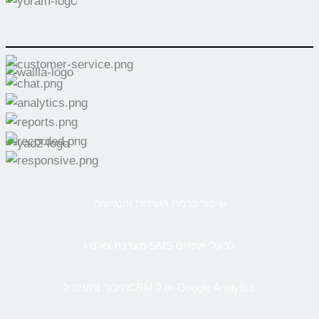
שיפור ברמת השירות והנגישות
מערכת צא’ט ו-SMS לבעלי אתרים
חיבור נתונים לCRM או ל-Google Analytics