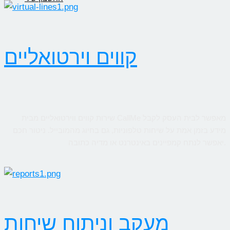
קווים וירטואליים
שירות קווים ווירטואליים מבית CallMe מאפשר לבית העסק לקבל
מידע בזמן אמת על שיחות טלפוניות, גם בחיוג מהמובייל. ניטור חכם
יאפשר לנתח קמפיינים באינטרנט או מדיה כתובה.
מעקב וניתוח שיחות