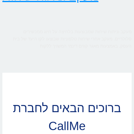
מעקב וניתוח שיחות שמבוצעות בלחיצה על חיוג ממכשירים
סלולריים. מעקב אחרי שיחות טלפוניות שבוצעו לקו היעד של בית
העסק, באמצעות מאגר קווים דינמי המשויך ללקוח
ברוכים הבאים לחברת
CallMe