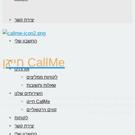
יצירת קשר
החשבון שלי
חייגן CallMe
דף הבית
אודותינו
לקוחות ממליצים
שאלות ותשובות
השירותים שלנו
CallMe מציעה אפיק תקשורת יעיל, המשלב בין גלישה באינטרנט לבין
חייגן CallMe
שיחת טלפון ישירה עם העסק, כך שהלקוח יקבל מענה אישי ומיידי לכל
קווים וירטואליים
שאלותיו תוך כדי גלישה.
לקוחות
יצירת קשר
החשבון שלי