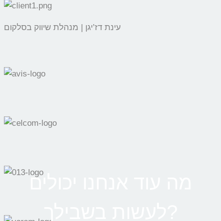
עינת דז’יגן | מנהלת שיווק בסלקום
מה עוד אנחנו יכולים
לעשות בשבילך?