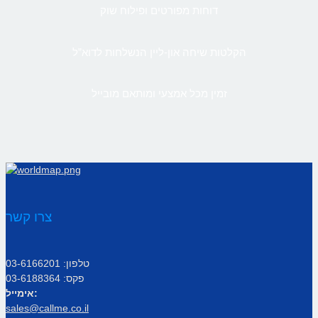
דוחות מפורטים ופילוח שוק
הקלטות שיחה און-ליין הנשלחות לדוא”ל
זמין מכל אמצעי ומותאם מובייל
צרו קשר
טלפון: 03-6166201
פקס: 03-6188364
אימייל:
sales@callme.co.il