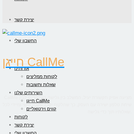
יצירת קשר
החשבון שלי
חייגן CallMe
דף הבית
אודותינו
לקוחות ממליצים
שאלות ותשובות
השירותים שלנו
CallMe מציעה אפיק תקשורת יעיל, המשלב בין גלישה באינטרנט לבין
חייגן CallMe
שיחת טלפון ישירה עם העסק, כך שהלקוח יקבל מענה אישי ומיידי לכל
קווים וירטואליים
שאלותיו תוך כדי גלישה.
לקוחות
יצירת קשר
החשבון שלי