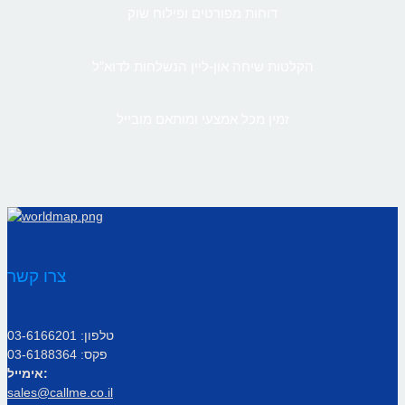
דוחות מפורטים ופילוח שוק
הקלטות שיחה און-ליין הנשלחות לדוא”ל
זמין מכל אמצעי ומותאם מובייל
צרו קשר
טלפון: 03-6166201
פקס: 03-6188364
אימייל:
sales@callme.co.il