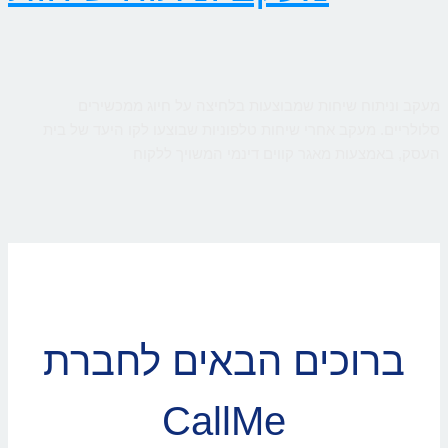
מעקב וניתוח שיחות שמבוצעות בלחיצה על חיוג ממכשירים
סלולריים. מעקב אחרי שיחות טלפוניות שבוצעו לקו היעד של בית
העסק, באמצעות מאגר קווים דינמי המשויך ללקוח
ברוכים הבאים לחברת
CallMe