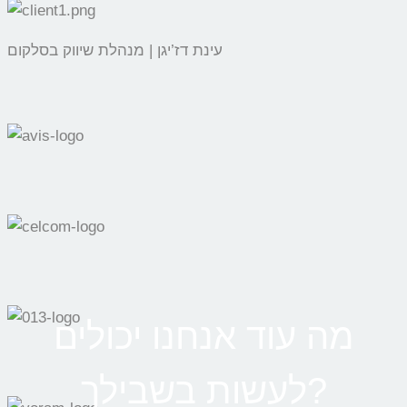
עינת דז’יגן | מנהלת שיווק בסלקום
מה עוד אנחנו יכולים
לעשות בשבילך?