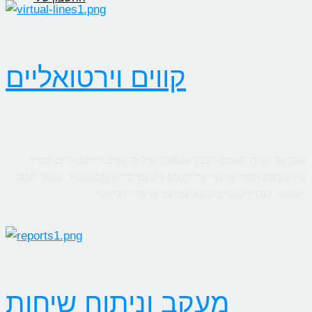
קווים וירטואליים
שירות קווים ווירטואליים מבית CallMe מאפשר לבית העסק לקבל
מידע בזמן אמת על שיחות טלפוניות, גם בחיוג מהמובייל. ניטור חכם
יאפשר לנתח קמפיינים באינטרנט או מדיה כתובה.
מעקב וניתוח שיחות