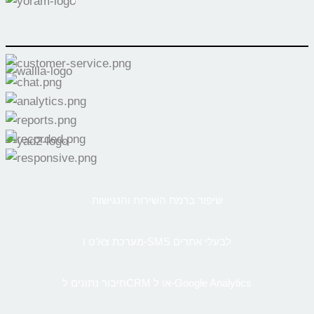
שיפור ברמת השירות והנגישות
מערכת צא’ט ו-SMS לבעלי אתרים
חיבור נתונים לCRM או ל-Google Analytics