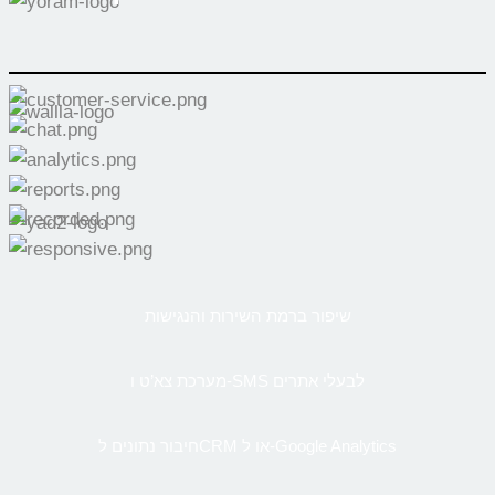
שיפור ברמת השירות והנגישות
מערכת צא’ט ו-SMS לבעלי אתרים
חיבור נתונים לCRM או ל-Google Analytics