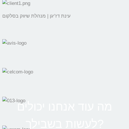
עינת דז’יגן | מנהלת שיווק בסלקום
מה עוד אנחנו יכולים
לעשות בשבילך?