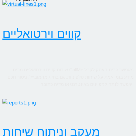
קווים וירטואליים
שירות קווים ווירטואליים מבית CallMe מאפשר לבית העסק לקבל
מידע בזמן אמת על שיחות טלפוניות, גם בחיוג מהמובייל. ניטור חכם
יאפשר לנתח קמפיינים באינטרנט או מדיה כתובה.
מעקב וניתוח שיחות