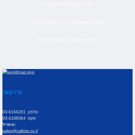
דוחות מפורטים ופילוח שוק
הקלטות שיחה און-ליין הנשלחות לדוא”ל
זמין מכל אמצעי ומותאם מובייל
צרו קשר
טלפון: 03-6166201
פקס: 03-6188364
אימייל:
sales@callme.co.il