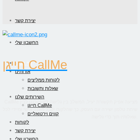
יצירת קשר
החשבון שלי
חייגן CallMe
דף הבית
אודותינו
לקוחות ממליצים
שאלות ותשובות
השירותים שלנו
CallMe מציעה אפיק תקשורת יעיל, המשלב בין גלישה באינטרנט לבין
חייגן CallMe
שיחת טלפון ישירה עם העסק, כך שהלקוח יקבל מענה אישי ומיידי לכל
קווים וירטואליים
שאלותיו תוך כדי גלישה.
לקוחות
יצירת קשר
החשבון שלי