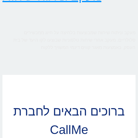
מעקב וניתוח שיחות שמבוצעות בלחיצה על חיוג ממכשירים
סלולריים. מעקב אחרי שיחות טלפוניות שבוצעו לקו היעד של בית
העסק, באמצעות מאגר קווים דינמי המשויך ללקוח
ברוכים הבאים לחברת
CallMe