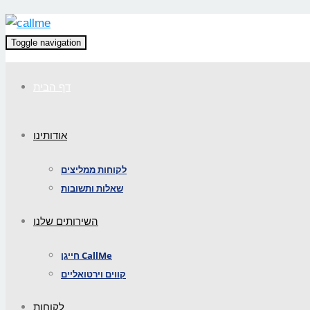
Toggle navigation
דף הבית
אודותינו
לקוחות ממליצים
שאלות ותשובות
השירותים שלנו
חייגן CallMe
קווים וירטואליים
לקוחות