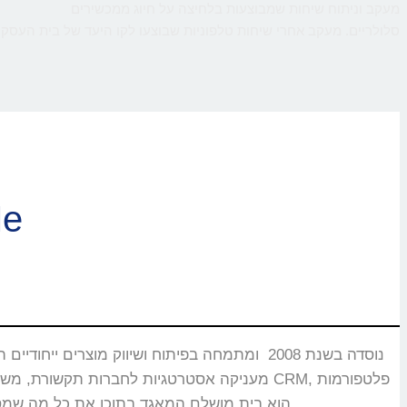
מעקב וניתוח שיחות שמבוצעות בלחיצה על חיוג ממכשירים
סלולריים. מעקב אחרי שיחות טלפוניות שבוצעו לקו היעד של בית העסק,
ברוכי
CMS, מוקדים טלפוניים, בנקים וללקוחות רבים אחרים שעבורם CallMe הוא בית מושלם המאגד בתוכו את כל מה שמסייע ביצירת אינטראקציה עם הלקוחות.