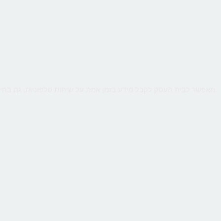
שירות קווים ווירטואליים מבית CallMe מאפשר לבית העסק לקבל מידע בזמן אמת על שיחות טלפוניות, גם בחיוג מהמובייל. ניטור חכם יאפשר לנתח קמפיינים באינטרנט או מדיה כתובה.