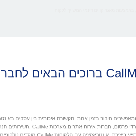
 באמצעות מאגר קווים דינמי המשויך ללקוח
ם הבאים לחברת CallMe
השירותים הנה באתרי האינטרנט, 