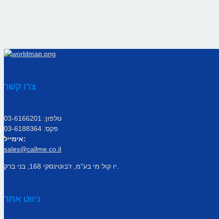
צרו קשר
טלפון: 03-6166201
פקס: 03-6188364
אימייל:
sales@callme.co.il
יו קול מי בע"מ, ז'בוטינסקי 168, בני ברק.
ניווט אתר