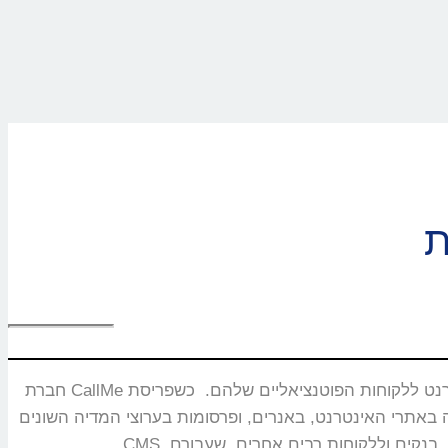
חברת CallMe נוסדה בשנת 2008 ומתמחה בפיתוח ושיווק מוצרים ייחודיים המאפשרים חיבור בזמן אמת ותקשורת איכותית בין עסקים באינטרנט ללקוחות הפוטנציאליים שלהם. כשפריסת
באנרים, ופרסומות בערוצי המדיה השונים. CallMe מעניקה אסטרטגיות לחברות תקשורת, משרדי פרסום, חברות אירוח אתרים,מערכות CRM, פלטפורמות