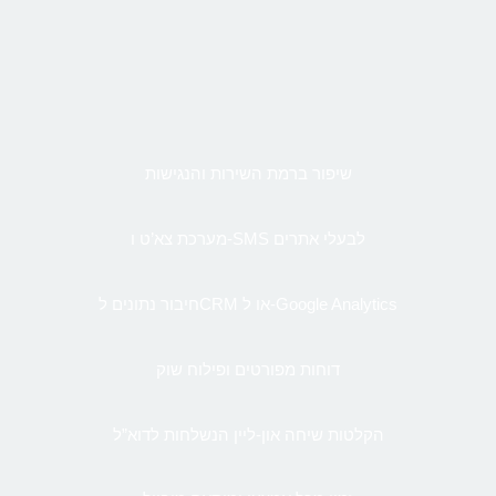
שיפור ברמת השירות והנגישות
מערכת צא’ט ו-SMS לבעלי אתרים
חיבור נתונים לCRM או ל-Google Analytics
דוחות מפורטים ופילוח שוק
הקלטות שיחה און-ליין הנשלחות לדוא”ל