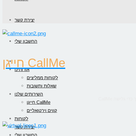
יצירת קשר
החשבון שלי
חייגן CallMe
דף הבית
אודותינו
לקוחות ממליצים
שאלות ותשובות
השירותים שלנו
חייגן CallMe
קווים וירטואליים
לקוחות
יצירת קשר
החשבון שלי