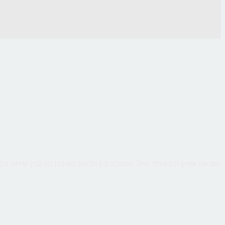
CallMe מציעה אפיק תקשורת יעיל, המשלב בין גלישה באינטרנט לבין שיחת טלפון ישירה עם העסק, כך שהלקוח יקבל מענה אישי ומיידי לכל שאלותיו תוך כדי גלישה.