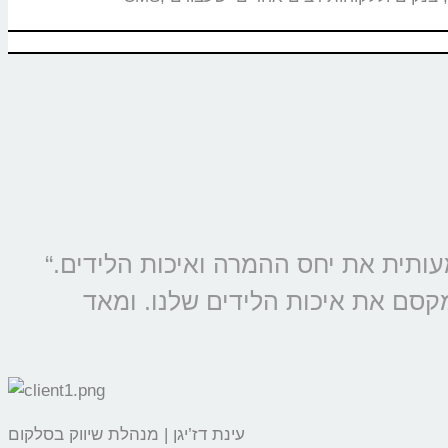
“מוצרי קולמי מוטמעים בכל קמפיין של סלקום ונטוויז’ן, החל משנת 2009 ומשפרים משמעותית את יחס ההמרה ואיכות הלידים.
מקסם את איכות הלידים שלנו. ומאד
עינת דז’יגן | מנהלת שיווק בסלקום