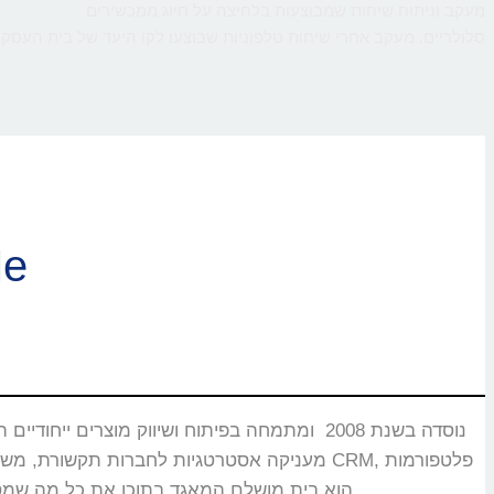
מעקב וניתוח שיחות שמבוצעות בלחיצה על חיוג ממכשירים
סלולריים. מעקב אחרי שיחות טלפוניות שבוצעו לקו היעד של בית העסק,
ברוכי
CMS, מוקדים טלפוניים, בנקים וללקוחות רבים אחרים שעבורם CallMe הוא בית מושלם המאגד בתוכו את כל מה שמסייע ביצירת אינטראקציה עם הלקוחות.