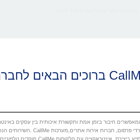
 באמצעות מאגר קווים דינמי המשויך ללקוח
ם הבאים לחברת CallMe
השירותים הנה באתרי האינטרנט, 