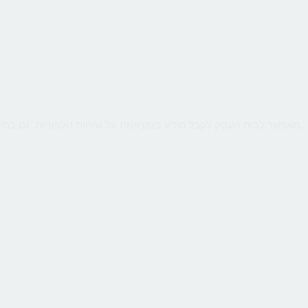
שירות קווים ווירטואליים מבית CallMe מאפשר לבית העסק לקבל מידע בזמן אמת על שיחות טלפוניות, גם בחיוג מהמובייל. ניטור חכם יאפשר לנתח קמפיינים באינטרנט או מדיה כתובה.