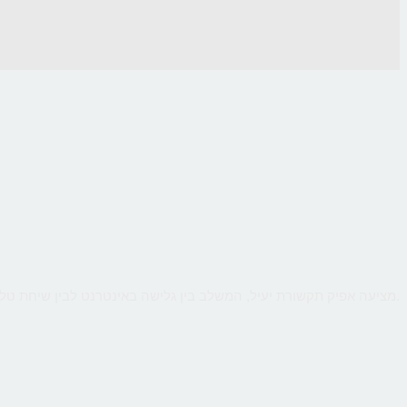
CallMe מציעה אפיק תקשורת יעיל, המשלב בין גלישה באינטרנט לבין שיחת טלפון ישירה עם העסק, כך שהלקוח יקבל מענה אישי ומיידי לכל שאלותיו תוך כדי גלישה.