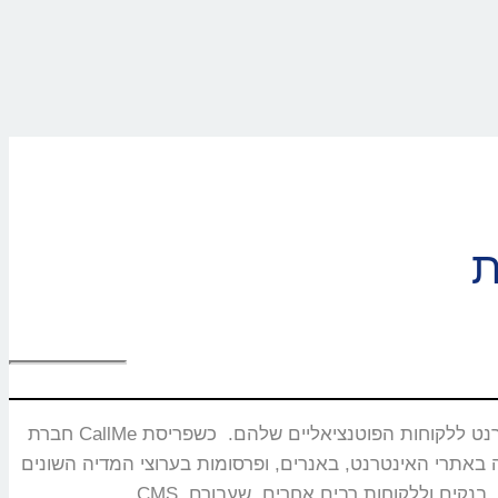
חברת CallMe נוסדה בשנת 2008 ומתמחה בפיתוח ושיווק מוצרים ייחודיים המאפשרים חיבור בזמן אמת ותקשורת איכותית בין עסקים באינטרנט ללקוחות הפוטנציאליים שלהם. כשפריסת
באנרים, ופרסומות בערוצי המדיה השונים. CallMe מעניקה אסטרטגיות לחברות תקשורת, משרדי פרסום, חברות אירוח אתרים,מערכות CRM, פלטפורמות