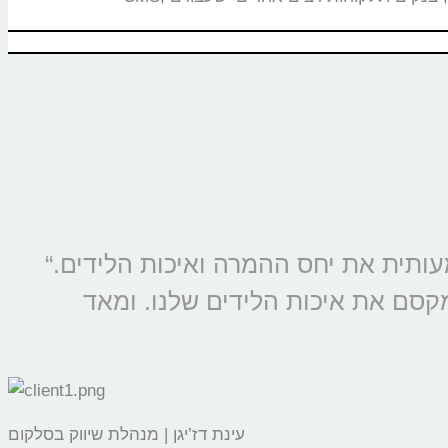
“מוצרי קולמי מוטמעים בכל קמפיין של סלקום ונטוויז’ן, החל משנת 2009 ומשפרים משמעותית את יחס ההמרה ואיכות הלידים.
מקסם את איכות הלידים שלנו. ומאד
עינת דז’יגן | מנהלת שיווק בסלקום