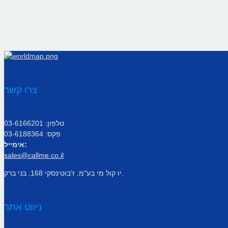
צרו קשר
טלפון: 03-6166201
פקס: 03-6188364
אימייל:
sales@callme.co.il
יו קול מי בע"מ, ז'בוטינסקי 168, בני ברק.
ניווט אתר