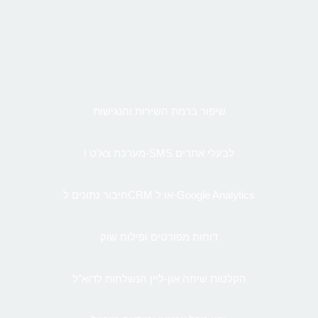
שיפור ברמת השירות והנגישות
מערכת צא’ט ו-SMS לבעלי אתרים
חיבור נתונים לCRM או ל-Google Analytics
דוחות מפורטים ופילוח שוק
הקלטות שיחה און-ליין הנשלחות לדוא”ל