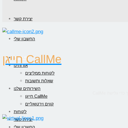
יצירת קשר
החשבון שלי
חייגן CallMe
דף הבית
אודותינו
לקוחות ממליצים
שאלות ותשובות
השירותים שלנו
חייגן CallMe
קווים וירטואליים
לקוחות
יצירת קשר
החשבון שלי