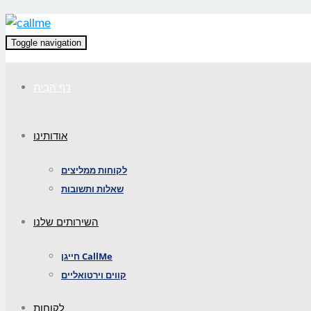
Toggle navigation
דף הבית
אודותינו
לקוחות ממליצים
שאלות ותשובות
השירותים שלנו
חייגן CallMe
קווים וירטואליים
לקוחות