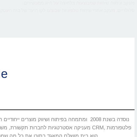
מעקב וניתוח שיחות שמבוצעות בלחיצה על חיוג ממכשירים
סלולריים. מעקב אחרי שיחות טלפוניות שבוצעו לקו היעד של בית העסק,
ברוכי
CMS, מוקדים טלפוניים, בנקים וללקוחות רבים אחרים שעבורם CallMe הוא בית מושלם המאגד בתוכו את כל מה שמסייע ביצירת אינטראקציה עם הלקוחות.