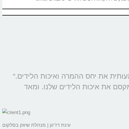
“מוצרי קולמי מוטמעים בכל קמפיין של סלקום ונטוויז’ן, החל משנת 2009 ומשפרים משמעותית את יחס ההמרה ואיכות הלידים.
מקסם את איכות הלידים שלנו. ומאד
עינת דז’יגן | מנהלת שיווק בסלקום