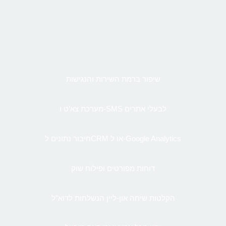
שיפור ברמת השירות והנגישות
מערכת צא’ט ו-SMS לבעלי אתרים
חיבור נתונים לCRM או ל-Google Analytics
דוחות מפורטים ופילוח שוק
הקלטות שיחה און-ליין הנשלחות לדוא”ל