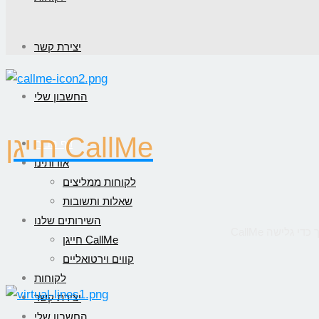
יצירת קשר
החשבון שלי
חייגן CallMe
דף הבית
אודותינו
לקוחות ממליצים
שאלות ותשובות
השירותים שלנו
חייגן CallMe
קווים וירטואליים
לקוחות
יצירת קשר
החשבון שלי