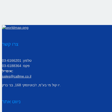
צרו קשר
טלפון: 03-6166201
פקס: 03-6188364
אימייל:
sales@callme.co.il
יו קול מי בע"מ, ז'בוטינסקי 168, בני ברק.
ניווט אתר