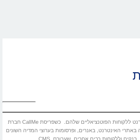
חברת CallMe נוסדה בשנת 2008 ומתמחה בפיתוח ושיווק מוצרים ייחודיים המאפשרים חיבור בזמן אמת ותקשורת איכותית בין עסקים באינטרנט ללקוחות הפוטנציאליים שלהם. כשפריסת
באנרים, ופרסומות בערוצי המדיה השונים. CallMe מעניקה אסטרטגיות לחברות תקשורת, משרדי פרסום, חברות אירוח אתרים,מערכות CRM, פלטפורמות