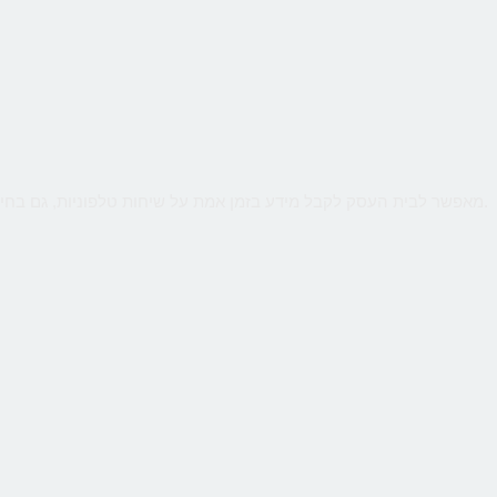
שירות קווים ווירטואליים מבית CallMe מאפשר לבית העסק לקבל מידע בזמן אמת על שיחות טלפוניות, גם בחיוג מהמובייל. ניטור חכם יאפשר לנתח קמפיינים באינטרנט או מדיה כתובה.