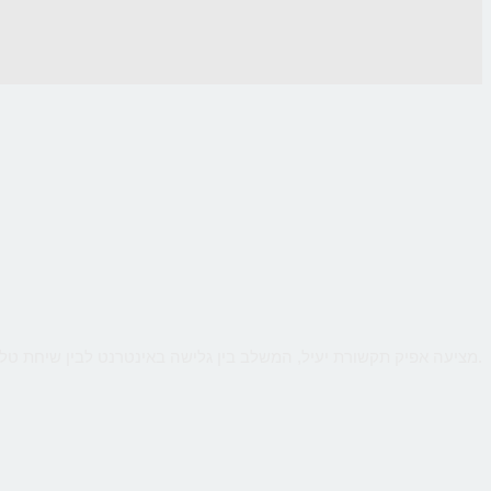
CallMe מציעה אפיק תקשורת יעיל, המשלב בין גלישה באינטרנט לבין שיחת טלפון ישירה עם העסק, כך שהלקוח יקבל מענה אישי ומיידי לכל שאלותיו תוך כדי גלישה.