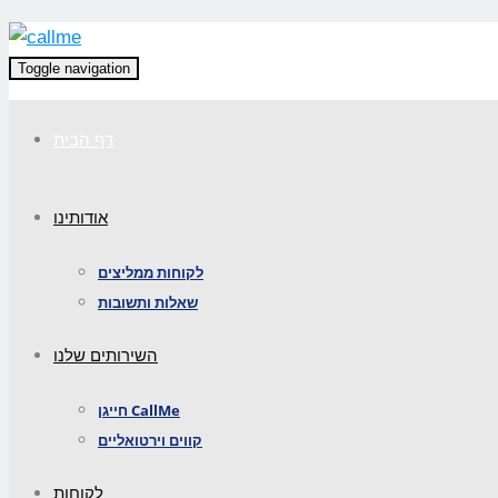
Toggle navigation
דף הבית
אודותינו
לקוחות ממליצים
שאלות ותשובות
השירותים שלנו
חייגן CallMe
קווים וירטואליים
לקוחות