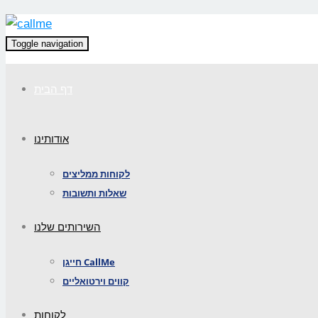
Toggle navigation
דף הבית
אודותינו
לקוחות ממליצים
שאלות ותשובות
השירותים שלנו
חייגן CallMe
קווים וירטואליים
לקוחות