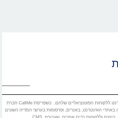
חברת CallMe נוסדה בשנת 2008 ומתמחה בפיתוח ושיווק מוצרים ייחודיים המאפשרים חיבור בזמן אמת ותקשורת איכותית בין עסקים באינטרנט ללקוחות הפוטנציאליים שלהם. כשפריסת
באנרים, ופרסומות בערוצי המדיה השונים. CallMe מעניקה אסטרטגיות לחברות תקשורת, משרדי פרסום, חברות אירוח אתרים,מערכות CRM, פלטפורמות