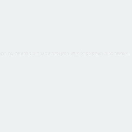
שירות קווים ווירטואליים מבית CallMe מאפשר לבית העסק לקבל מידע בזמן אמת על שיחות טלפוניות, גם בחיוג מהמובייל. ניטור חכם יאפשר לנתח קמפיינים באינטרנט או מדיה כתובה.