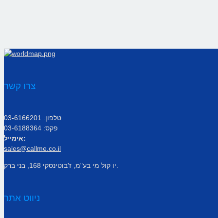
צרו קשר
טלפון: 03-6166201
פקס: 03-6188364
אימייל:
sales@callme.co.il
יו קול מי בע"מ, ז'בוטינסקי 168, בני ברק.
ניווט אתר