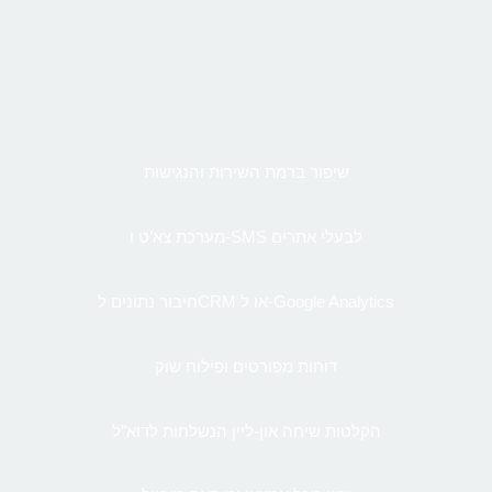
שיפור ברמת השירות והנגישות
מערכת צא’ט ו-SMS לבעלי אתרים
חיבור נתונים לCRM או ל-Google Analytics
דוחות מפורטים ופילוח שוק
הקלטות שיחה און-ליין הנשלחות לדוא”ל