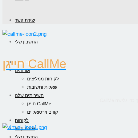
יצירת קשר
החשבון שלי
חייגן CallMe
דף הבית
אודותינו
לקוחות ממליצים
שאלות ותשובות
השירותים שלנו
חייגן CallMe
קווים וירטואליים
לקוחות
יצירת קשר
החשבון שלי