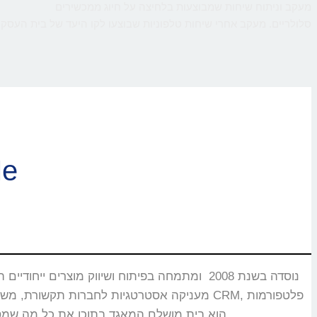
מעקב וניתוח שיחות שמבוצעות בלחיצה על חיוג ממכשירים
סלולריים. מעקב אחרי שיחות טלפוניות שבוצעו לקו היעד של בית העסק,
ברוכי
CMS, מוקדים טלפוניים, בנקים וללקוחות רבים אחרים שעבורם CallMe הוא בית מושלם המאגד בתוכו את כל מה שמסייע ביצירת אינטראקציה עם הלקוחות.