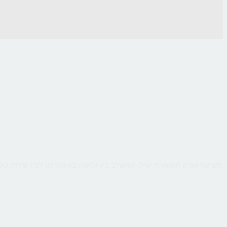
CallMe מציעה אפיק תקשורת יעיל, המשלב בין גלישה באינטרנט לבין שיחת טלפון ישירה עם העסק, כך שהלקוח יקבל מענה אישי ומיידי לכל שאלותיו תוך כדי גלישה.