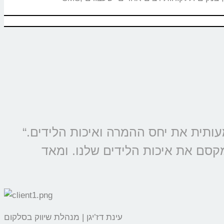
“מוצרי קולמי מוטמעים בכל קמפיין של סלקום ונטוויז’ן, החל משנת 2009 ומשפרים משמעותית את יחס ההמרה ואיכות הלידים.
מקסם את איכות הלידים שלנו. ומאד
עינת דז’יגן | מנהלת שיווק בסלקום