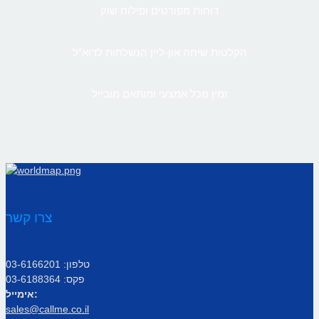
דוחות מפורטים ופילוח שוק
הקלטות שיחה און-ליין הנשלחות לדוא”ל
זמין מכל אמצעי ומותאם מובייל
צרו קשר
טלפון: 03-6166201
פקס: 03-6188364
אימייל:
sales@callme.co.il