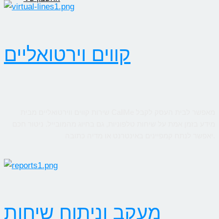
קווים וירטואליים
שירות קווים ווירטואליים מבית CallMe מאפשר לבית העסק לקבל
מידע בזמן אמת על שיחות טלפוניות, גם בחיוג מהמובייל. ניטור חכם
יאפשר לנתח קמפיינים באינטרנט או מדיה כתובה.
מעקב וניתוח שיחות