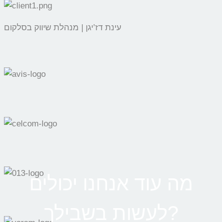
עינת דז’יגן | מנהלת שיווק בסלקום
מה עוד אנחנו יכולים
לעשות בשבילך?