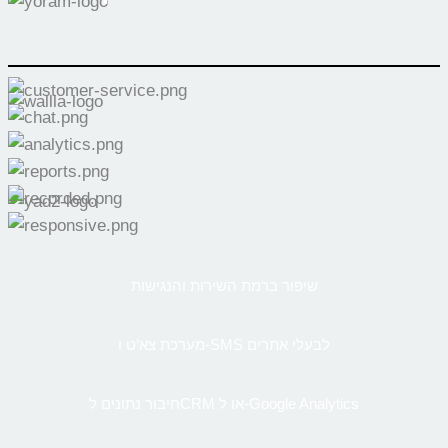
שיפור ברמת השירות והנגישות
מערכת צא’ט ו-SMS לבעלי אתרים
חיבור נתונים לCRM או ל-Google Analytics