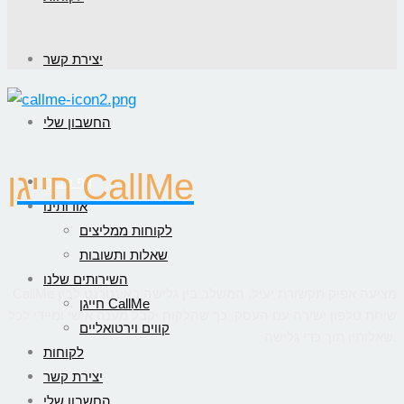
יצירת קשר
החשבון שלי
חייגן CallMe
דף הבית
אודותינו
לקוחות ממליצים
שאלות ותשובות
השירותים שלנו
CallMe מציעה אפיק תקשורת יעיל, המשלב בין גלישה באינטרנט לבין
חייגן CallMe
שיחת טלפון ישירה עם העסק, כך שהלקוח יקבל מענה אישי ומיידי לכל
קווים וירטואליים
שאלותיו תוך כדי גלישה.
לקוחות
יצירת קשר
החשבון שלי