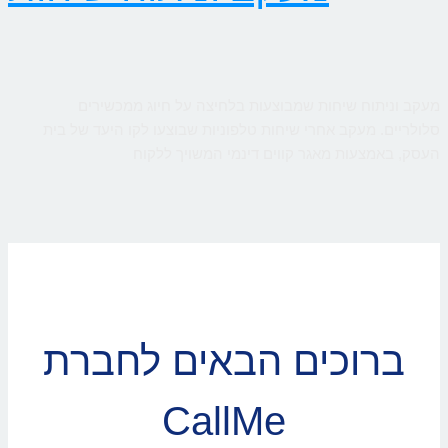
מעקב וניתוח שיחות שמבוצעות בלחיצה על חיוג ממכשירים
סלולריים. מעקב אחרי שיחות טלפוניות שבוצעו לקו היעד של בית
העסק, באמצעות מאגר קווים דינמי המשויך ללקוח
ברוכים הבאים לחברת
CallMe