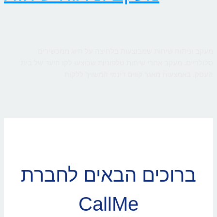
מעקב וניתוח שיחות שמבוצעות בלחיצה על חיוג ממכשירים
סלולריים. מעקב אחרי שיחות טלפוניות שבוצעו לקו היעד של בית
העסק, באמצעות מאגר קווים דינמי המשויך ללקוח
ברוכים הבאים לחברת
CallMe