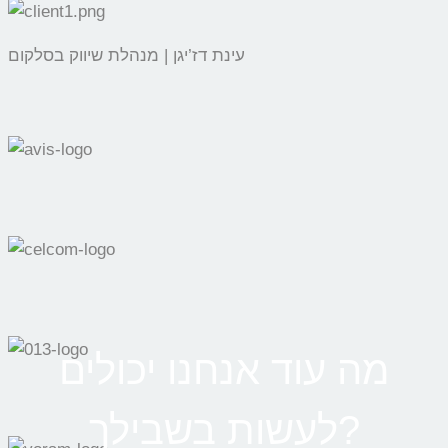
עינת דז’יגן | מנהלת שיווק בסלקום
מה עוד אנחנו יכולים
לעשות בשבילך?