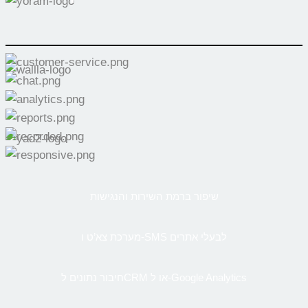
שיפור ברמת השירות והנגישות
מערכת צא’ט ו-SMS לבעלי אתרים
חיבור נתונים לCRM או ל-Google Analytics