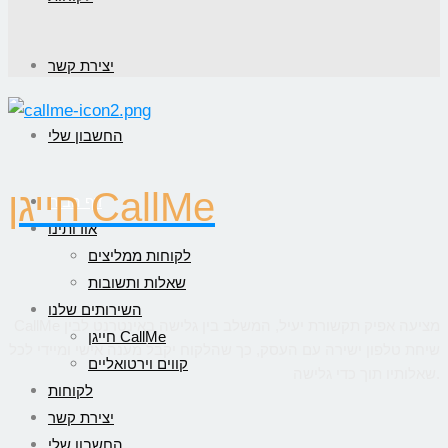
יצירת קשר
החשבון שלי
חייגן CallMe
דף הבית
אודותינו
לקוחות ממליצים
שאלות ותשובות
השירותים שלנו
CallMe מציעה אפיק תקשורת יעיל, המשלב בין גלישה באינטרנט לבין
חייגן CallMe
שיחת טלפון ישירה עם העסק, כך שהלקוח יקבל מענה אישי ומיידי לכל
קווים וירטואליים
שאלותיו תוך כדי גלישה.
לקוחות
יצירת קשר
החשבון שלי