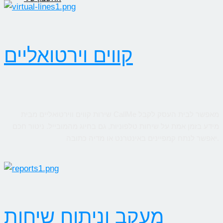
קווים וירטואליים
שירות קווים ווירטואליים מבית CallMe מאפשר לבית העסק לקבל
מידע בזמן אמת על שיחות טלפוניות, גם בחיוג מהמובייל. ניטור חכם
יאפשר לנתח קמפיינים באינטרנט או מדיה כתובה.
מעקב וניתוח שיחות