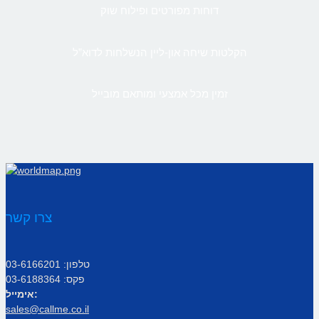
דוחות מפורטים ופילוח שוק
הקלטות שיחה און-ליין הנשלחות לדוא”ל
זמין מכל אמצעי ומותאם מובייל
צרו קשר
טלפון: 03-6166201
פקס: 03-6188364
אימייל:
sales@callme.co.il