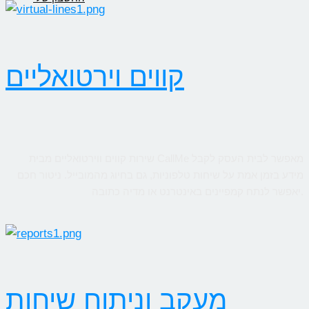
קווים וירטואליים
שירות קווים ווירטואליים מבית CallMe מאפשר לבית העסק לקבל
מידע בזמן אמת על שיחות טלפוניות, גם בחיוג מהמובייל. ניטור חכם
יאפשר לנתח קמפיינים באינטרנט או מדיה כתובה.
מעקב וניתוח שיחות