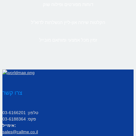
דוחות מפורטים ופילוח שוק
הקלטות שיחה און-ליין הנשלחות לדוא”ל
זמין מכל אמצעי ומותאם מובייל
צרו קשר
טלפון: 03-6166201
פקס: 03-6188364
אימייל:
sales@callme.co.il