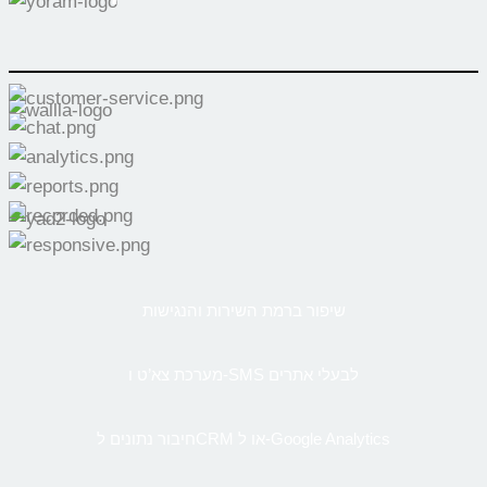
שיפור ברמת השירות והנגישות
מערכת צא’ט ו-SMS לבעלי אתרים
חיבור נתונים לCRM או ל-Google Analytics