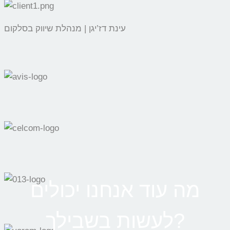
עינת דז’יגן | מנהלת שיווק בסלקום
מה עוד אנחנו יכולים
לעשות בשבילך?