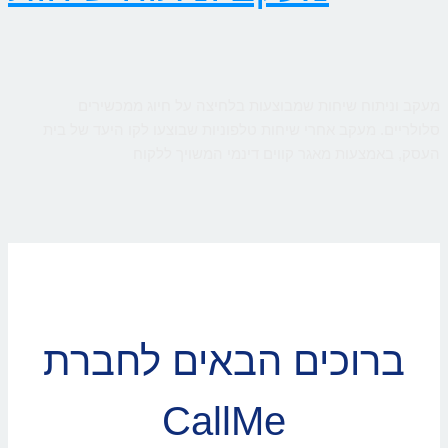
מעקב וניתוח שיחות שמבוצעות בלחיצה על חיוג ממכשירים
סלולריים. מעקב אחרי שיחות טלפוניות שבוצעו לקו היעד של בית
העסק, באמצעות מאגר קווים דינמי המשויך ללקוח
ברוכים הבאים לחברת
CallMe