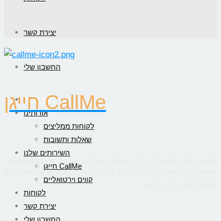
יצירת קשר
החשבון שלי
חייגן CallMe
דף הבית
אודותינו
לקוחות ממליצים
שאלות ותשובות
השירותים שלנו
CallMe מציעה אפיק תקשורת יעיל, המשלב בין גלישה באינטרנט לבין
חייגן CallMe
שיחת טלפון ישירה עם העסק, כך שהלקוח יקבל מענה אישי ומיידי לכל
קווים וירטואליים
שאלותיו תוך כדי גלישה.
לקוחות
יצירת קשר
החשבון שלי