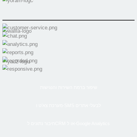
שיפור ברמת השירות והנגישות
מערכת צא’ט ו-SMS לבעלי אתרים
חיבור נתונים לCRM או ל-Google Analytics