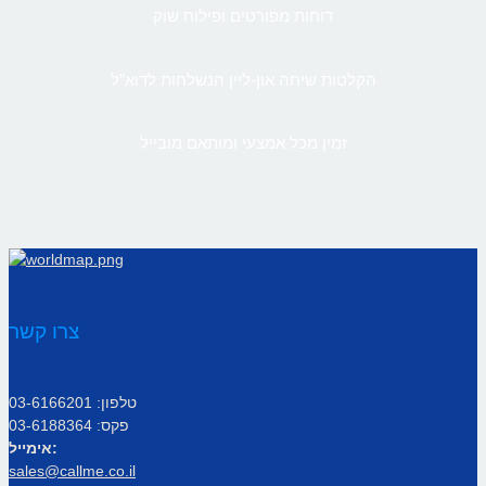
דוחות מפורטים ופילוח שוק
הקלטות שיחה און-ליין הנשלחות לדוא”ל
זמין מכל אמצעי ומותאם מובייל
צרו קשר
טלפון: 03-6166201
פקס: 03-6188364
אימייל:
sales@callme.co.il