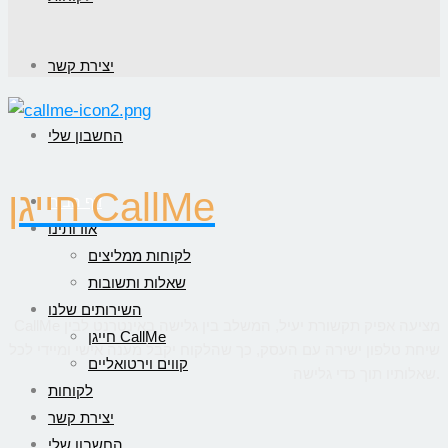
יצירת קשר
החשבון שלי
חייגן CallMe
דף הבית
אודותינו
לקוחות ממליצים
שאלות ותשובות
השירותים שלנו
CallMe מציעה אפיק תקשורת יעיל, המשלב בין גלישה באינטרנט לבין
חייגן CallMe
שיחת טלפון ישירה עם העסק, כך שהלקוח יקבל מענה אישי ומיידי לכל
קווים וירטואליים
שאלותיו תוך כדי גלישה.
לקוחות
יצירת קשר
החשבון שלי