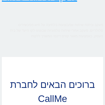
מעקב וניתוח שיחות שמבוצעות בלחיצה על חיוג ממכשירים
סלולריים. מעקב אחרי שיחות טלפוניות שבוצעו לקו היעד של בית
העסק, באמצעות מאגר קווים דינמי המשויך ללקוח
ברוכים הבאים לחברת
CallMe