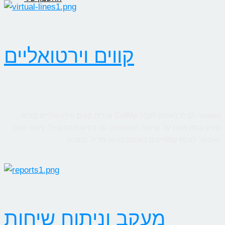
קווים וירטואליים
שירות קווים ווירטואליים מבית CallMe מאפשר לבית העסק לקבל
מידע בזמן אמת על שיחות טלפוניות, גם בחיוג מהמובייל. ניטור חכם
יאפשר לנתח קמפיינים באינטרנט או מדיה כתובה.
מעקב וניתוח שיחות