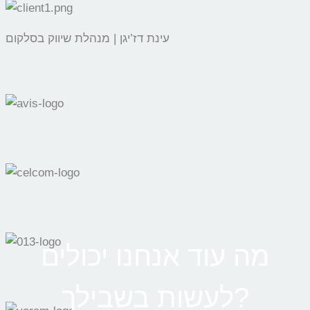
עינת דז’יגן | מנהלת שיווק בסלקום
מה עוד אנחנו יכולים
לעשות בשבילך?