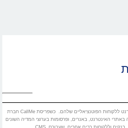
חברת CallMe נוסדה בשנת 2008 ומתמחה בפיתוח ושיווק מוצרים ייחודיים המאפשרים חיבור בזמן אמת ותקשורת איכותית בין עסקים באינטרנט ללקוחות הפוטנציאליים שלהם. כשפריסת
באנרים, ופרסומות בערוצי המדיה השונים. CallMe מעניקה אסטרטגיות לחברות תקשורת, משרדי פרסום, חברות אירוח אתרים,מערכות CRM, פלטפורמות