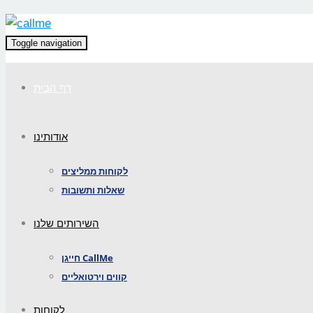
Toggle navigation
דף הבית
אודותינו
לקוחות ממליצים
שאלות ותשובות
השירותים שלנו
חייגן CallMe
קווים וירטואליים
לקוחות