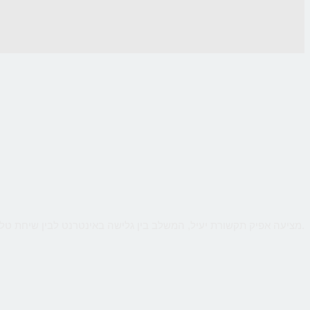
CallMe מציעה אפיק תקשורת יעיל, המשלב בין גלישה באינטרנט לבין שיחת טלפון ישירה עם העסק, כך שהלקוח יקבל מענה אישי ומיידי לכל שאלותיו תוך כדי גלישה.