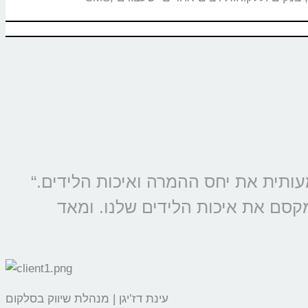
“מוצרי קולמי מוטמעים בכל קמפיין של סלקום ונטוויז’ן, החל משנת 2009 ומשפרים משמעותית את יחס ההמרה ואיכות הלידים.
מקסם את איכות הלידים שלנו. ומאד
עינת דז’יגן | מנהלת שיווק בסלקום