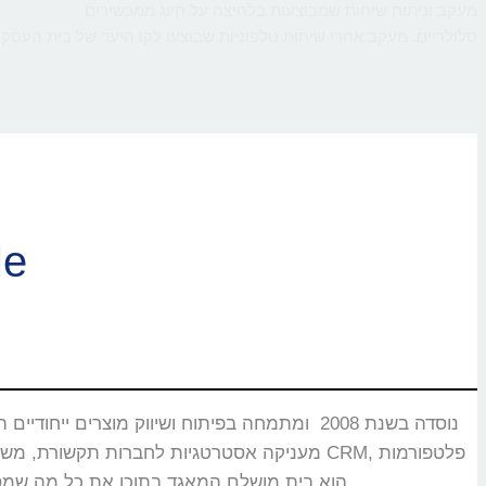
מעקב וניתוח שיחות שמבוצעות בלחיצה על חיוג ממכשירים
סלולריים. מעקב אחרי שיחות טלפוניות שבוצעו לקו היעד של בית העסק,
ברוכי
CMS, מוקדים טלפוניים, בנקים וללקוחות רבים אחרים שעבורם CallMe הוא בית מושלם המאגד בתוכו את כל מה שמסייע ביצירת אינטראקציה עם הלקוחות.