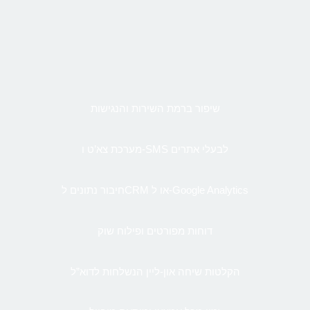
שיפור ברמת השירות והנגישות
מערכת צא’ט ו-SMS לבעלי אתרים
חיבור נתונים לCRM או ל-Google Analytics
דוחות מפורטים ופילוח שוק
הקלטות שיחה און-ליין הנשלחות לדוא”ל