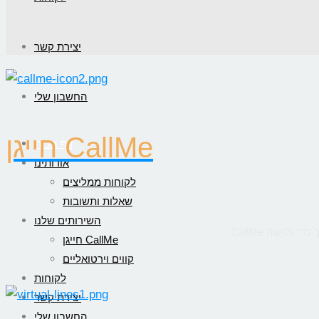
יצירת קשר
החשבון שלי
חייגן CallMe
דף הבית
אודותינו
לקוחות ממליצים
שאלות ותשובות
השירותים שלנו
חייגן CallMe
קווים וירטואליים
לקוחות
יצירת קשר
החשבון שלי