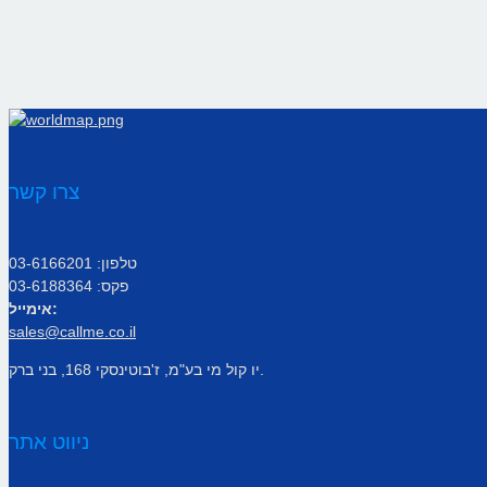
צרו קשר
טלפון: 03-6166201
פקס: 03-6188364
אימייל:
sales@callme.co.il
יו קול מי בע"מ, ז'בוטינסקי 168, בני ברק.
ניווט אתר