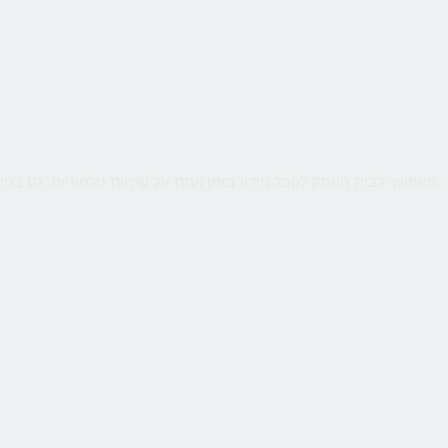
שירות קווים ווירטואליים מבית CallMe מאפשר לבית העסק לקבל מידע בזמן אמת על שיחות טלפוניות, גם בחיוג מהמובייל. ניטור חכם יאפשר לנתח קמפיינים באינטרנט או מדיה כתובה.