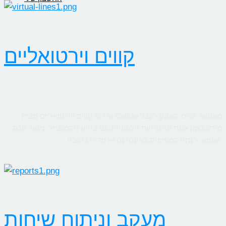
קווים וירטואליים
שירות קווים ווירטואליים מבית CallMe מאפשר לבית העסק לקבל
מידע בזמן אמת על שיחות טלפוניות, גם בחיוג מהמובייל. ניטור חכם
יאפשר לנתח קמפיינים באינטרנט או מדיה כתובה.
מעקב וניתוח שיחות