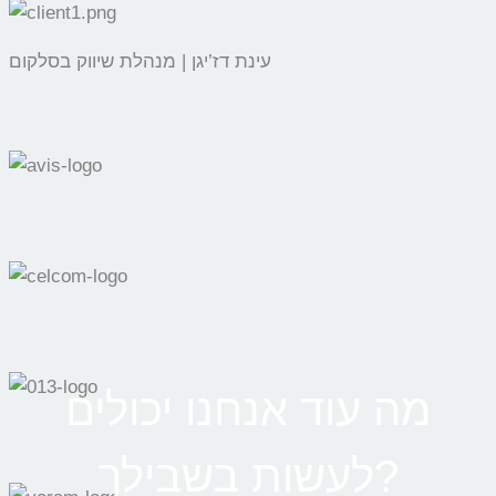
עינת דז’יגן | מנהלת שיווק בסלקום
מה עוד אנחנו יכולים
לעשות בשבילך?