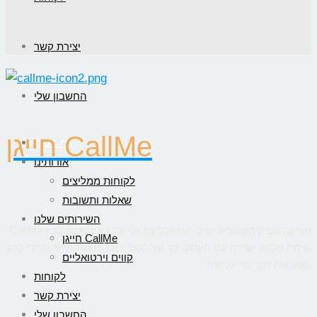
יצירת קשר
החשבון שלי
חייגן CallMe
דף הבית
אודותינו
לקוחות ממליצים
שאלות ותשובות
השירותים שלנו
CallMe מציעה אפיק תקשורת יעיל, המשלב בין גלישה באינטרנט לבין
חייגן CallMe
שיחת טלפון ישירה עם העסק, כך שהלקוח יקבל מענה אישי ומיידי לכל
קווים וירטואליים
שאלותיו תוך כדי גלישה.
לקוחות
יצירת קשר
החשבון שלי