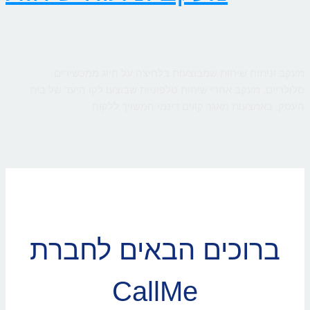
מעקב וניתוח שיחות שמבוצעות בלחיצה על חיוג ממכשירים
סלולריים. מעקב אחרי שיחות טלפוניות שבוצעו לקו היעד של בית
העסק, באמצעות מאגר קווים דינמי המשויך ללקוח
ברוכים הבאים לחברת
CallMe