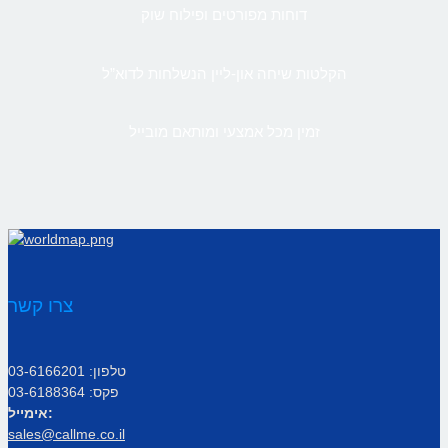
דוחות מפורטים ופילוח שוק
הקלטות שיחה און-ליין הנשלחות לדוא”ל
זמין מכל אמצעי ומותאם מובייל
צרו קשר
טלפון: 03-6166201
פקס: 03-6188364
אימייל:
sales@callme.co.il