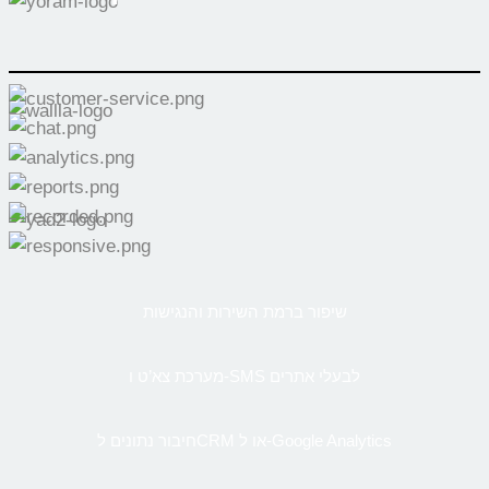
שיפור ברמת השירות והנגישות
מערכת צא’ט ו-SMS לבעלי אתרים
חיבור נתונים לCRM או ל-Google Analytics