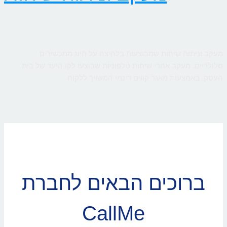
מעקב וניתוח שיחות שמבוצעות בלחיצה על חיוג ממכשירים
סלולריים. מעקב אחרי שיחות טלפוניות שבוצעו לקו היעד של בית
העסק, באמצעות מאגר קווים דינמי המשויך ללקוח
ברוכים הבאים לחברת
CallMe