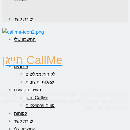
יצירת קשר
החשבון שלי
חייגן CallMe
דף הבית
אודותינו
לקוחות ממליצים
שאלות ותשובות
השירותים שלנו
CallMe מציעה אפיק תקשורת יעיל, המשלב בין גלישה באינטרנט לבין
חייגן CallMe
שיחת טלפון ישירה עם העסק, כך שהלקוח יקבל מענה אישי ומיידי לכל
קווים וירטואליים
שאלותיו תוך כדי גלישה.
לקוחות
יצירת קשר
החשבון שלי