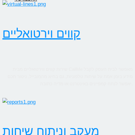
קווים וירטואליים
שירות קווים ווירטואליים מבית CallMe מאפשר לבית העסק לקבל
מידע בזמן אמת על שיחות טלפוניות, גם בחיוג מהמובייל. ניטור חכם
יאפשר לנתח קמפיינים באינטרנט או מדיה כתובה.
מעקב וניתוח שיחות