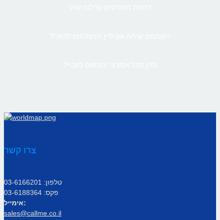
דוחות מפורטים ופילוח שוק
הקלטות שיחה און-ליין הנשלחות לדוא”ל
זמין מכל אמצעי ומותאם מובייל
צרו קשר
טלפון: 03-6166201
פקס: 03-6188364
אימייל:
sales@callme.co.il