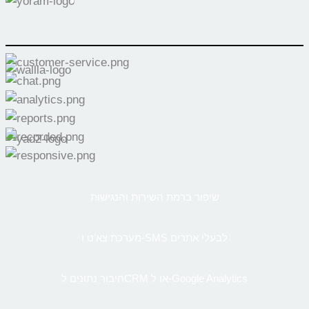
שיפור ברמת השירות והנגישות
מערכת צא’ט ו-SMS לבעלי אתרים
חיבור נתונים לCRM או ל-Google Analytics