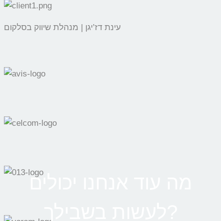
עינת דז’יגן | מנהלת שיווק בסלקום
מה עוד אנחנו יכולים
לעשות בשבילך?