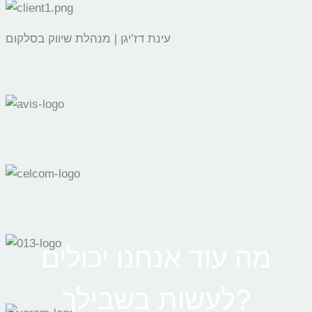
עינת דז’יגן | מנהלת שיווק בסלקום
מה עוד אנחנו יכולים
לעשות בשבילך?