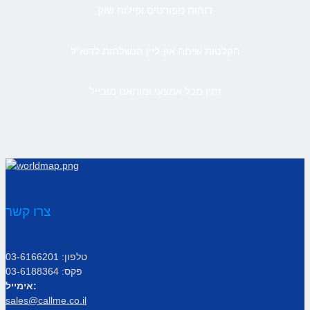
דוחות מפורטים ופילוח שוק
הקלטות שיחה און-ליין הנשלחות לדוא”ל
זמין מכל אמצעי ומותאם מובייל
צרו קשר
טלפון: 03-6166201
פקס: 03-6188364
אימייל:
sales@callme.co.il