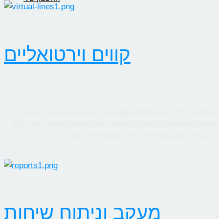
קווים וירטואליים
שירות קווים ווירטואליים מבית CallMe מאפשר לבית העסק לקבל
מידע בזמן אמת על שיחות טלפוניות, גם בחיוג מהמובייל. ניטור חכם
יאפשר לנתח קמפיינים באינטרנט או מדיה כתובה.
מעקב וניתוח שיחות