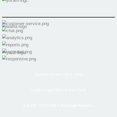
שיפור ברמת השירות והנגישות
מערכת צא’ט ו-SMS לבעלי אתרים
חיבור נתונים לCRM או ל-Google Analytics