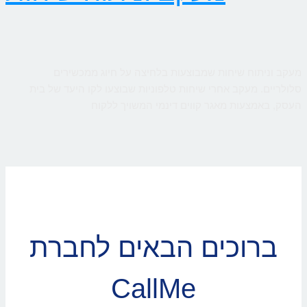
מעקב וניתוח שיחות שמבוצעות בלחיצה על חיוג ממכשירים
סלולריים. מעקב אחרי שיחות טלפוניות שבוצעו לקו היעד של בית
העסק, באמצעות מאגר קווים דינמי המשויך ללקוח
ברוכים הבאים לחברת
CallMe