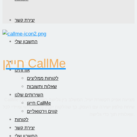
יצירת קשר
החשבון שלי
חייגן CallMe
דף הבית
אודותינו
לקוחות ממליצים
שאלות ותשובות
השירותים שלנו
CallMe מציעה אפיק תקשורת יעיל, המשלב בין גלישה באינטרנט לבין
חייגן CallMe
שיחת טלפון ישירה עם העסק, כך שהלקוח יקבל מענה אישי ומיידי לכל
קווים וירטואליים
שאלותיו תוך כדי גלישה.
לקוחות
יצירת קשר
החשבון שלי