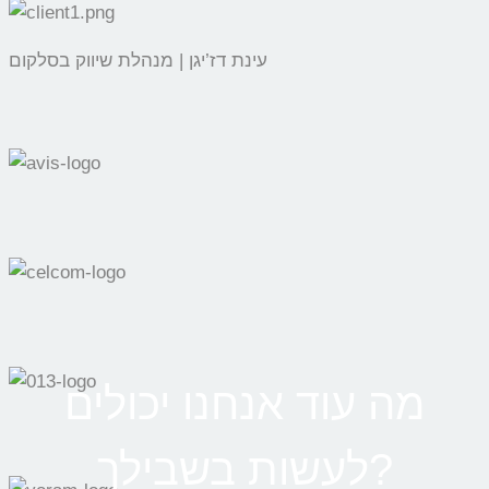
עינת דז’יגן | מנהלת שיווק בסלקום
מה עוד אנחנו יכולים
לעשות בשבילך?