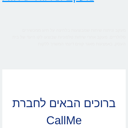
מעקב וניתוח שיחות שמבוצעות בלחיצה על חיוג ממכשירים
סלולריים. מעקב אחרי שיחות טלפוניות שבוצעו לקו היעד של בית
העסק, באמצעות מאגר קווים דינמי המשויך ללקוח
ברוכים הבאים לחברת
CallMe