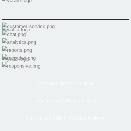
שיפור ברמת השירות והנגישות
מערכת צא’ט ו-SMS לבעלי אתרים
חיבור נתונים לCRM או ל-Google Analytics