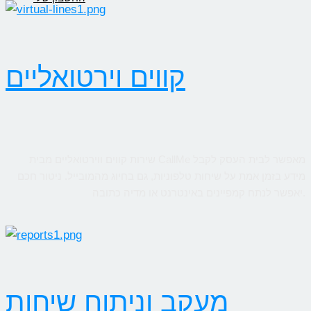
קווים וירטואליים
שירות קווים ווירטואליים מבית CallMe מאפשר לבית העסק לקבל
מידע בזמן אמת על שיחות טלפוניות, גם בחיוג מהמובייל. ניטור חכם
יאפשר לנתח קמפיינים באינטרנט או מדיה כתובה.
מעקב וניתוח שיחות