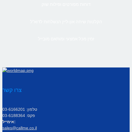
דוחות מפורטים ופילוח שוק
הקלטות שיחה און-ליין הנשלחות לדוא”ל
זמין מכל אמצעי ומותאם מובייל
צרו קשר
טלפון: 03-6166201
פקס: 03-6188364
אימייל:
sales@callme.co.il