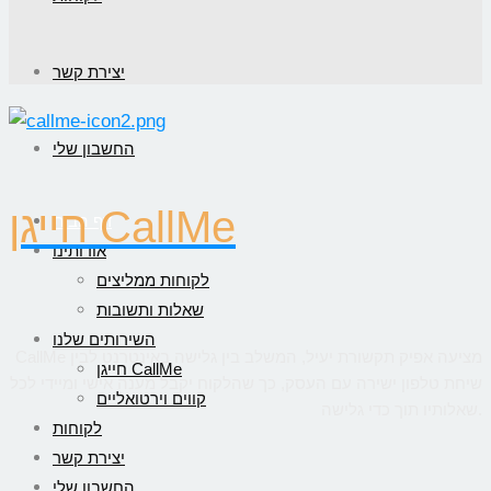
יצירת קשר
החשבון שלי
חייגן CallMe
דף הבית
אודותינו
לקוחות ממליצים
שאלות ותשובות
השירותים שלנו
CallMe מציעה אפיק תקשורת יעיל, המשלב בין גלישה באינטרנט לבין
חייגן CallMe
שיחת טלפון ישירה עם העסק, כך שהלקוח יקבל מענה אישי ומיידי לכל
קווים וירטואליים
שאלותיו תוך כדי גלישה.
לקוחות
יצירת קשר
החשבון שלי