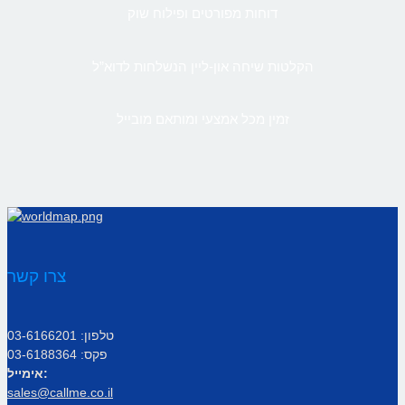
דוחות מפורטים ופילוח שוק
הקלטות שיחה און-ליין הנשלחות לדוא”ל
זמין מכל אמצעי ומותאם מובייל
צרו קשר
טלפון: 03-6166201
פקס: 03-6188364
אימייל:
sales@callme.co.il