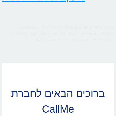
מעקב וניתוח שיחות שמבוצעות בלחיצה על חיוג ממכשירים
סלולריים. מעקב אחרי שיחות טלפוניות שבוצעו לקו היעד של בית
העסק, באמצעות מאגר קווים דינמי המשויך ללקוח
ברוכים הבאים לחברת
CallMe