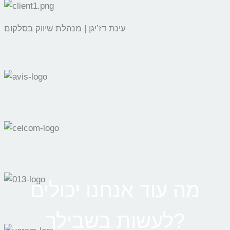
עינת דז’יגן | מנהלת שיווק בסלקום
מה עוד אנחנו יכולים
לעשות בשבילך?