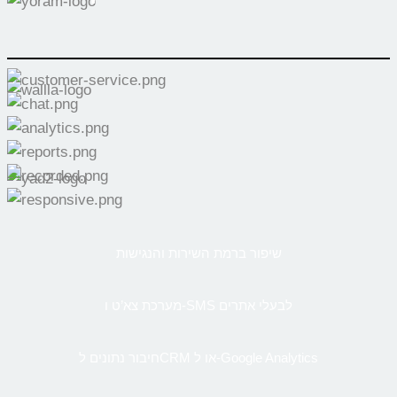
שיפור ברמת השירות והנגישות
מערכת צא’ט ו-SMS לבעלי אתרים
חיבור נתונים לCRM או ל-Google Analytics