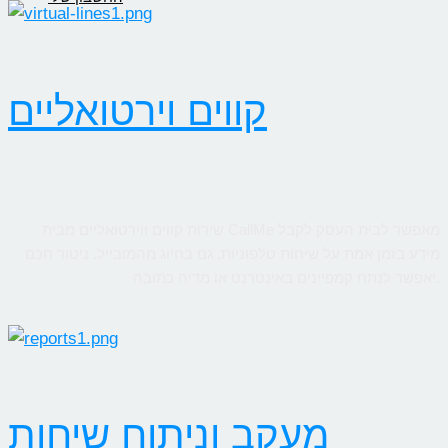
קווים וירטואליים
שירות קווים ווירטואליים מבית CallMe מאפשר לבית העסק לקבל
מידע בזמן אמת על שיחות טלפוניות, גם בחיוג מהמובייל. ניטור חכם
יאפשר לנתח קמפיינים באינטרנט או מדיה כתובה.
מעקב וניתוח שיחות