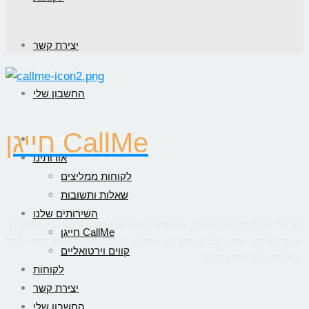
יצירת קשר
החשבון שלי
חייגן CallMe
דף הבית
אודותינו
לקוחות ממליצים
שאלות ותשובות
השירותים שלנו
CallMe מציעה אפיק תקשורת יעיל, המשלב בין גלישה באינטרנט לבין
חייגן CallMe
שיחת טלפון ישירה עם העסק, כך שהלקוח יקבל מענה אישי ומיידי לכל
קווים וירטואליים
שאלותיו תוך כדי גלישה.
לקוחות
יצירת קשר
החשבון שלי