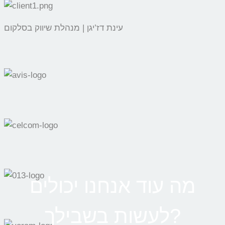
עינת דז’יגן | מנהלת שיווק בסלקום
מה עוד אנחנו יכולים
לעשות בשבילך?