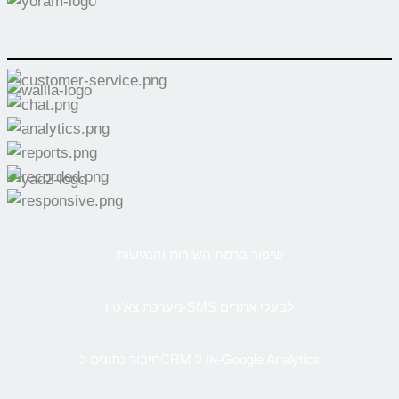
שיפור ברמת השירות והנגישות
מערכת צא’ט ו-SMS לבעלי אתרים
חיבור נתונים לCRM או ל-Google Analytics