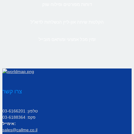
דוחות מפורטים ופילוח שוק
הקלטות שיחה און-ליין הנשלחות לדוא”ל
זמין מכל אמצעי ומותאם מובייל
צרו קשר
טלפון: 03-6166201
פקס: 03-6188364
אימייל:
sales@callme.co.il