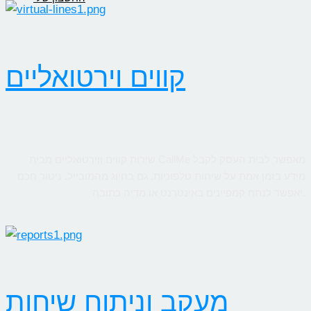
קווים וירטואליים
שירות קווים ווירטואליים מבית CallMe מאפשר לבית העסק לקבל
מידע בזמן אמת על שיחות טלפוניות, גם בחיוג מהמובייל. ניטור חכם
יאפשר לנתח קמפיינים באינטרנט או מדיה כתובה.
מעקב וניתוח שיחות