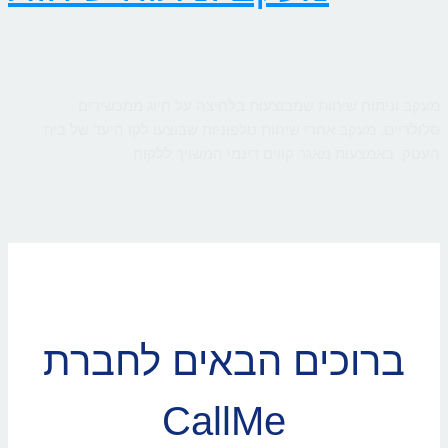
מעקב וניתוח שיחות שמבוצעות בלחיצה על חיוג ממכשירים
סלולריים. מעקב אחרי שיחות טלפוניות שבוצעו לקו היעד של בית
העסק, באמצעות מאגר קווים דינמי המשויך ללקוח
ברוכים הבאים לחברת
CallMe