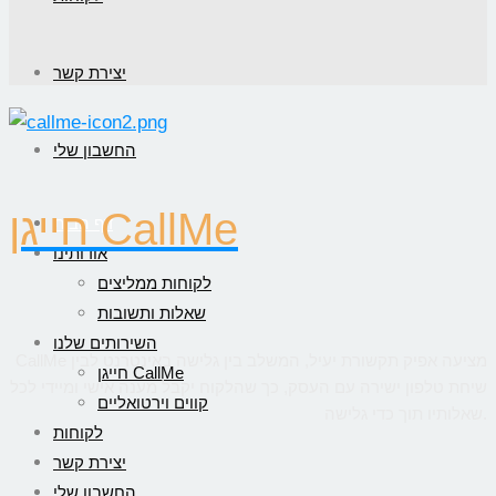
יצירת קשר
החשבון שלי
חייגן CallMe
דף הבית
אודותינו
לקוחות ממליצים
שאלות ותשובות
השירותים שלנו
CallMe מציעה אפיק תקשורת יעיל, המשלב בין גלישה באינטרנט לבין
חייגן CallMe
שיחת טלפון ישירה עם העסק, כך שהלקוח יקבל מענה אישי ומיידי לכל
קווים וירטואליים
שאלותיו תוך כדי גלישה.
לקוחות
יצירת קשר
החשבון שלי