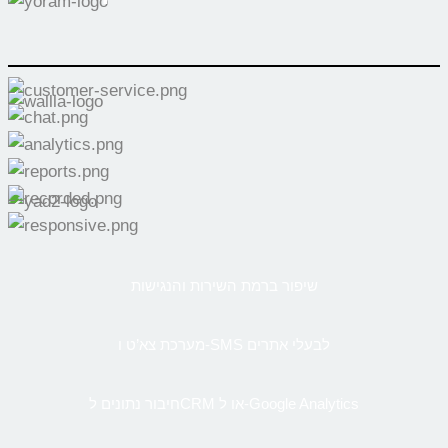
שיפור ברמת השירות והנגישות
מערכת צא’ט ו-SMS לבעלי אתרים
חיבור נתונים לCRM או ל-Google Analytics