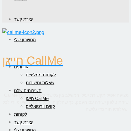
יצירת קשר
החשבון שלי
חייגן CallMe
דף הבית
אודותינו
לקוחות ממליצים
שאלות ותשובות
השירותים שלנו
CallMe מציעה אפיק תקשורת יעיל, המשלב בין גלישה באינטרנט לבין
חייגן CallMe
שיחת טלפון ישירה עם העסק, כך שהלקוח יקבל מענה אישי ומיידי לכל
קווים וירטואליים
שאלותיו תוך כדי גלישה.
לקוחות
יצירת קשר
החשבון שלי