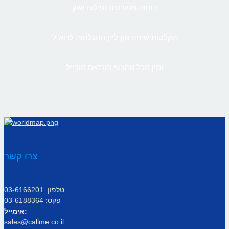
דוחות מפורטים ופילוח שוק
הקלטות שיחה און-ליין הנשלחות לדוא”ל
זמין מכל אמצעי ומותאם מובייל
צרו קשר
טלפון: 03-6166201
פקס: 03-6188364
אימייל:
sales@callme.co.il