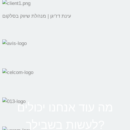
עינת דז’יגן | מנהלת שיווק בסלקום
מה עוד אנחנו יכולים
לעשות בשבילך?