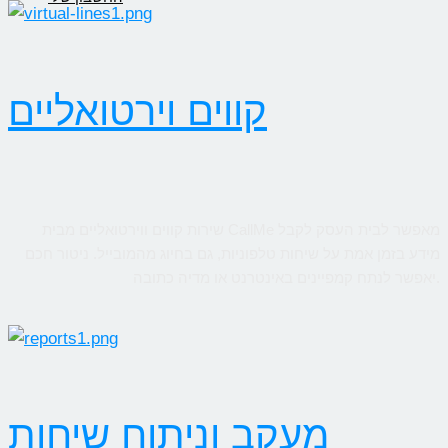
קווים וירטואליים
שירות קווים ווירטואליים מבית CallMe מאפשר לבית העסק לקבל
מידע בזמן אמת על שיחות טלפוניות, גם בחיוג מהמובייל. ניטור חכם
יאפשר לנתח קמפיינים באינטרנט או מדיה כתובה.
מעקב וניתוח שיחות