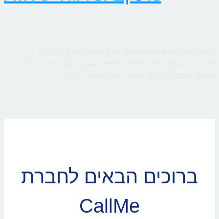
מעקב וניתוח שיחות שמבוצעות בלחיצה על חיוג ממכשירים
סלולריים. מעקב אחרי שיחות טלפוניות שבוצעו לקו היעד של בית
העסק, באמצעות מאגר קווים דינמי המשויך ללקוח
ברוכים הבאים לחברת
CallMe