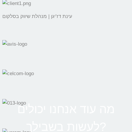
עינת דז’יגן | מנהלת שיווק בסלקום
מה עוד אנחנו יכולים
לעשות בשבילך?