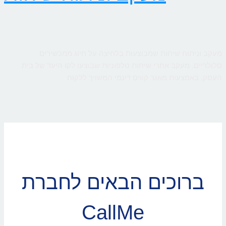
מעקב וניתוח שיחות שמבוצעות בלחיצה על חיוג ממכשירים
סלולריים. מעקב אחרי שיחות טלפוניות שבוצעו לקו היעד של בית
העסק, באמצעות מאגר קווים דינמי המשויך ללקוח
ברוכים הבאים לחברת
CallMe