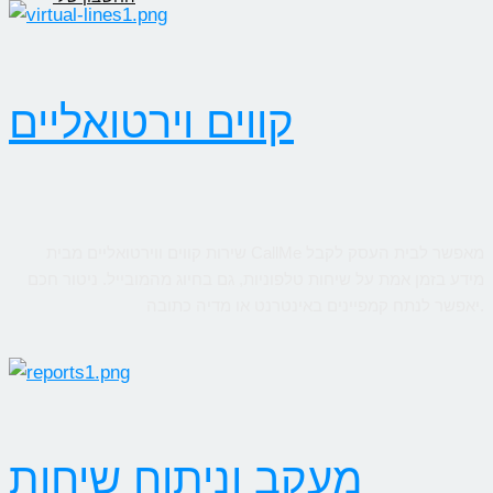
קווים וירטואליים
שירות קווים ווירטואליים מבית CallMe מאפשר לבית העסק לקבל
מידע בזמן אמת על שיחות טלפוניות, גם בחיוג מהמובייל. ניטור חכם
יאפשר לנתח קמפיינים באינטרנט או מדיה כתובה.
מעקב וניתוח שיחות