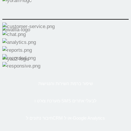
שיפור ברמת השירות והנגישות
מערכת צא’ט ו-SMS לבעלי אתרים
חיבור נתונים לCRM או ל-Google Analytics