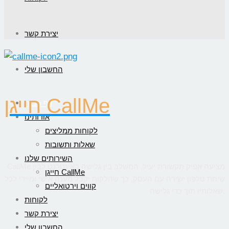
יצירת קשר
החשבון שלי
חייגן CallMe
דף הבית
אודותינו
לקוחות ממליצים
שאלות ותשובות
השירותים שלנו
CallMe מציעה אפיק תקשורת יעיל, המשלב בין גלישה באינטרנט לבין
חייגן CallMe
שיחת טלפון ישירה עם העסק, כך שהלקוח יקבל מענה אישי ומיידי לכל
קווים וירטואליים
שאלותיו תוך כדי גלישה.
לקוחות
יצירת קשר
החשבון שלי