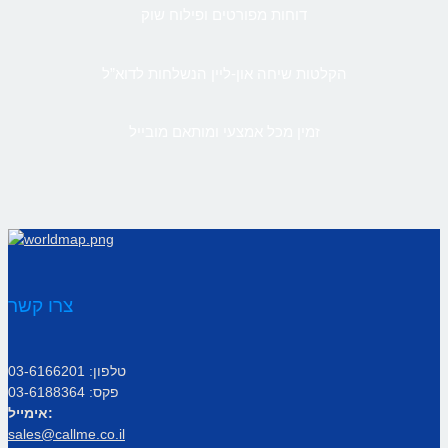
דוחות מפורטים ופילוח שוק
הקלטות שיחה און-ליין הנשלחות לדוא”ל
זמין מכל אמצעי ומותאם מובייל
צרו קשר
טלפון: 03-6166201
פקס: 03-6188364
אימייל:
sales@callme.co.il