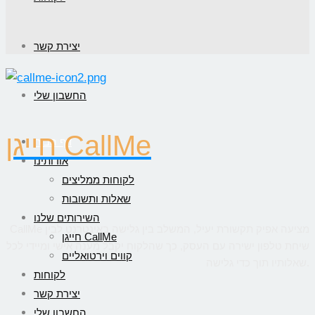
יצירת קשר
החשבון שלי
חייגן CallMe
דף הבית
אודותינו
לקוחות ממליצים
שאלות ותשובות
השירותים שלנו
CallMe מציעה אפיק תקשורת יעיל, המשלב בין גלישה באינטרנט לבין
חייגן CallMe
שיחת טלפון ישירה עם העסק, כך שהלקוח יקבל מענה אישי ומיידי לכל
קווים וירטואליים
שאלותיו תוך כדי גלישה.
לקוחות
יצירת קשר
החשבון שלי