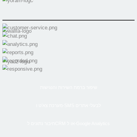
שיפור ברמת השירות והנגישות
מערכת צא’ט ו-SMS לבעלי אתרים
חיבור נתונים לCRM או ל-Google Analytics