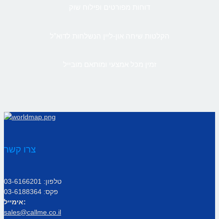
דוחות מפורטים ופילוח שוק
הקלטות שיחה און-ליין הנשלחות לדוא”ל
זמין מכל אמצעי ומותאם מובייל
צרו קשר
טלפון: 03-6166201
פקס: 03-6188364
אימייל:
sales@callme.co.il