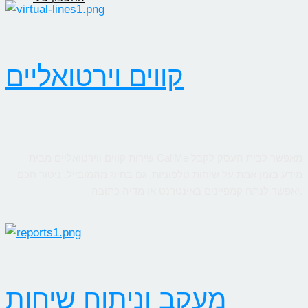
קווים וירטואליים
שירות קווים ווירטואליים מבית CallMe מאפשר לבית העסק לקבל
מידע בזמן אמת על שיחות טלפוניות, גם בחיוג מהמובייל. ניטור חכם
יאפשר לנתח קמפיינים באינטרנט או מדיה כתובה.
מעקב וניתוח שיחות