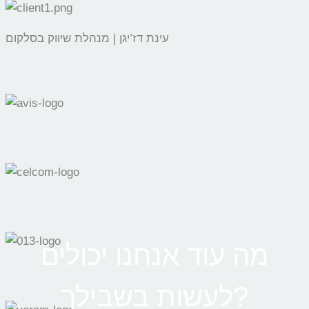
עינת דז’יגן | מנהלת שיווק בסלקום
מה עוד אנחנו יכולים
לעשות בשבילך?