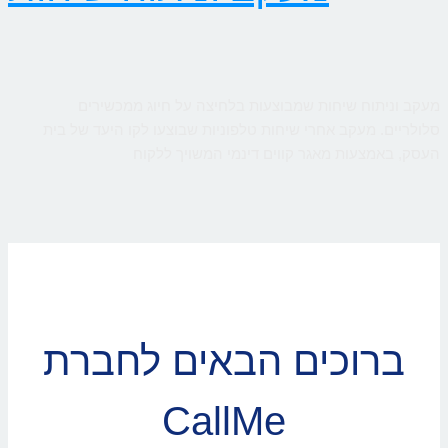
מעקב וניתוח שיחות שמבוצעות בלחיצה על חיוג ממכשירים
סלולריים. מעקב אחרי שיחות טלפוניות שבוצעו לקו היעד של בית
העסק, באמצעות מאגר קווים דינמי המשויך ללקוח
ברוכים הבאים לחברת
CallMe