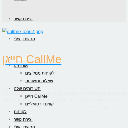
יצירת קשר
החשבון שלי
חייגן CallMe
דף הבית
אודותינו
לקוחות ממליצים
שאלות ותשובות
השירותים שלנו
CallMe מציעה אפיק תקשורת יעיל, המשלב בין גלישה באינטרנט לבין
חייגן CallMe
שיחת טלפון ישירה עם העסק, כך שהלקוח יקבל מענה אישי ומיידי לכל
קווים וירטואליים
שאלותיו תוך כדי גלישה.
לקוחות
יצירת קשר
החשבון שלי