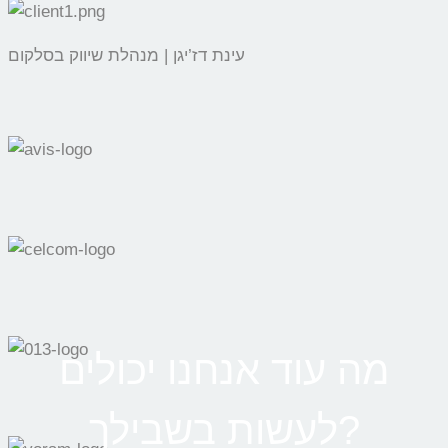
עינת דז’יגן | מנהלת שיווק בסלקום
מה עוד אנחנו יכולים
לעשות בשבילך?