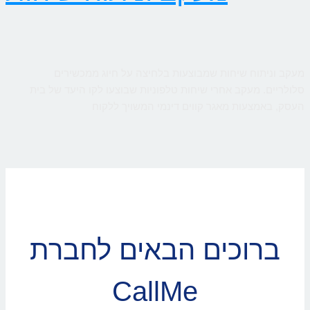
מעקב וניתוח שיחות שמבוצעות בלחיצה על חיוג ממכשירים
סלולריים. מעקב אחרי שיחות טלפוניות שבוצעו לקו היעד של בית
העסק, באמצעות מאגר קווים דינמי המשויך ללקוח
ברוכים הבאים לחברת
CallMe