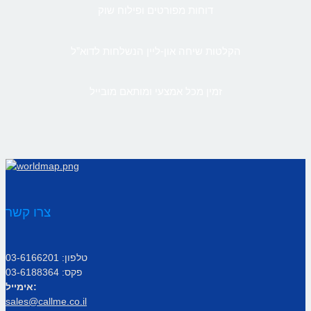
דוחות מפורטים ופילוח שוק
הקלטות שיחה און-ליין הנשלחות לדוא”ל
זמין מכל אמצעי ומותאם מובייל
צרו קשר
טלפון: 03-6166201
פקס: 03-6188364
אימייל:
sales@callme.co.il