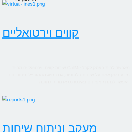
קווים וירטואליים
שירות קווים ווירטואליים מבית CallMe מאפשר לבית העסק לקבל
מידע בזמן אמת על שיחות טלפוניות, גם בחיוג מהמובייל. ניטור חכם
יאפשר לנתח קמפיינים באינטרנט או מדיה כתובה.
מעקב וניתוח שיחות