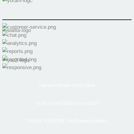
שיפור ברמת השירות והנגישות
מערכת צא’ט ו-SMS לבעלי אתרים
חיבור נתונים לCRM או ל-Google Analytics