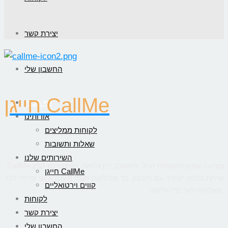
יצירת קשר
החשבון שלי
חייגן CallMe
דף הבית
אודותינו
לקוחות ממליצים
שאלות ותשובות
השירותים שלנו
CallMe מציעה אפיק תקשורת יעיל, המשלב בין גלישה באינטרנט לבין
חייגן CallMe
שיחת טלפון ישירה עם העסק, כך שהלקוח יקבל מענה אישי ומיידי לכל
קווים וירטואליים
שאלותיו תוך כדי גלישה.
לקוחות
יצירת קשר
החשבון שלי