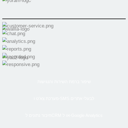
שיפור ברמת השירות והנגישות
מערכת צא’ט ו-SMS לבעלי אתרים
חיבור נתונים לCRM או ל-Google Analytics