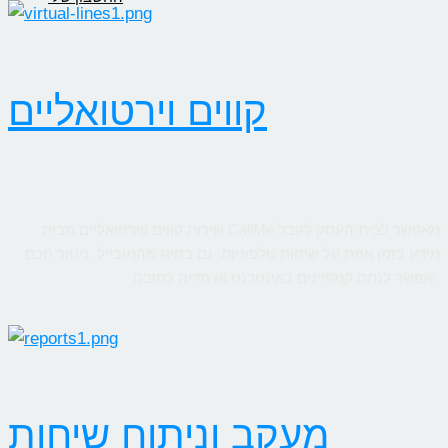
קווים וירטואליים
שירות קווים ווירטואליים מבית CallMe מאפשר לבית העסק לקבל
מידע בזמן אמת על שיחות טלפוניות, גם בחיוג מהמובייל. ניטור חכם
יאפשר לנתח קמפיינים באינטרנט או מדיה כתובה.
מעקב וניתוח שיחות