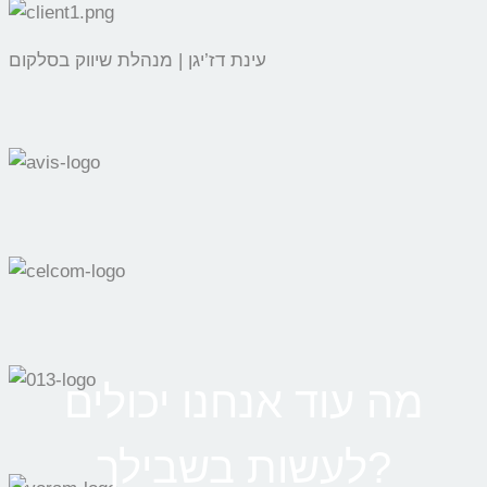
עינת דז’יגן | מנהלת שיווק בסלקום
מה עוד אנחנו יכולים
לעשות בשבילך?