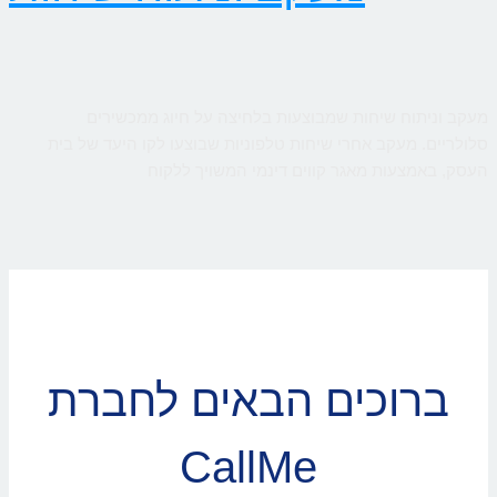
מעקב וניתוח שיחות שמבוצעות בלחיצה על חיוג ממכשירים
סלולריים. מעקב אחרי שיחות טלפוניות שבוצעו לקו היעד של בית
העסק, באמצעות מאגר קווים דינמי המשויך ללקוח
ברוכים הבאים לחברת
CallMe