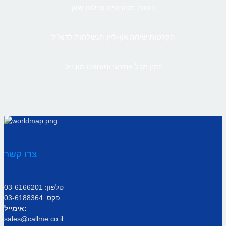
דוחות מפורטים ופילוח שוק
הקלטות שיחה און-ליין הנשלחות לדוא”ל
זמין מכל אמצעי ומותאם מובייל
צרו קשר
טלפון: 03-6166201
פקס: 03-6188364
אימייל:
sales@callme.co.il