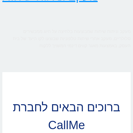
מעקב וניתוח שיחות שמבוצעות בלחיצה על חיוג ממכשירים
סלולריים. מעקב אחרי שיחות טלפוניות שבוצעו לקו היעד של בית
העסק, באמצעות מאגר קווים דינמי המשויך ללקוח
ברוכים הבאים לחברת
CallMe