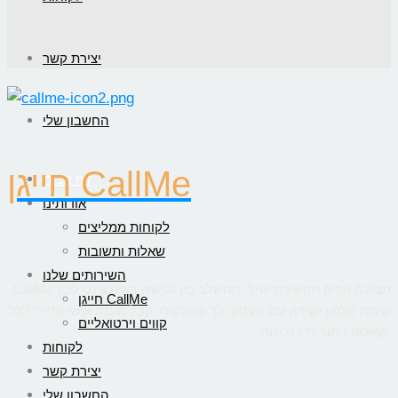
יצירת קשר
החשבון שלי
חייגן CallMe
דף הבית
אודותינו
לקוחות ממליצים
שאלות ותשובות
השירותים שלנו
CallMe מציעה אפיק תקשורת יעיל, המשלב בין גלישה באינטרנט לבין
חייגן CallMe
שיחת טלפון ישירה עם העסק, כך שהלקוח יקבל מענה אישי ומיידי לכל
קווים וירטואליים
שאלותיו תוך כדי גלישה.
לקוחות
יצירת קשר
החשבון שלי