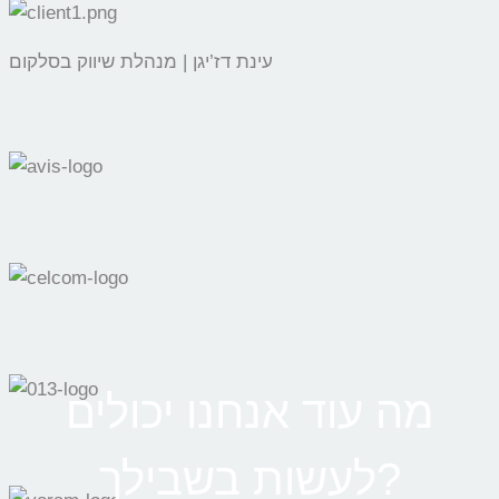
עינת דז’יגן | מנהלת שיווק בסלקום
מה עוד אנחנו יכולים
לעשות בשבילך?