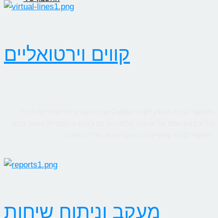
קווים וירטואליים
שירות קווים ווירטואליים מבית CallMe מאפשר לבית העסק לקבל
מידע בזמן אמת על שיחות טלפוניות, גם בחיוג מהמובייל. ניטור חכם
יאפשר לנתח קמפיינים באינטרנט או מדיה כתובה.
מעקב וניתוח שיחות