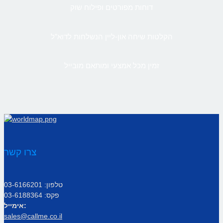
דוחות מפורטים ופילוח שוק
הקלטות שיחה און-ליין הנשלחות לדוא”ל
זמין מכל אמצעי ומותאם מובייל
צרו קשר
טלפון: 03-6166201
פקס: 03-6188364
אימייל:
sales@callme.co.il