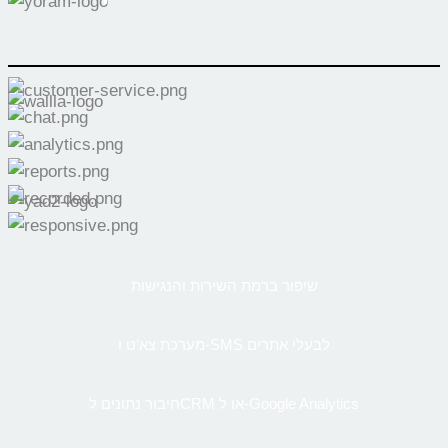
שיפור ברמת השירות והנגישות
מערכת צא’ט ו-SMS לבעלי אתרים
חיבור נתונים לCRM או ל-Google Analytics